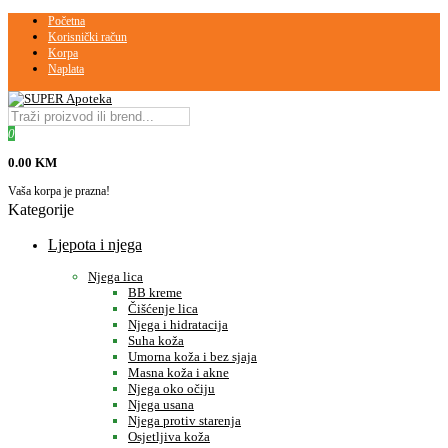
Početna
Korisnički račun
Korpa
Naplata
0
0.00 KM
Vaša korpa je prazna!
Kategorije
Ljepota i njega
Njega lica
BB kreme
Čišćenje lica
Njega i hidratacija
Suha koža
Umorna koža i bez sjaja
Masna koža i akne
Njega oko očiju
Njega usana
Njega protiv starenja
Osjetljiva koža