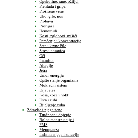
Opekotine, rane, ožiljci
Prehlada i gripa
Proširene vene
Uho, grlo, nos
Probava
Psorijaza
Hemoroidi
Kosti, zglobovi, mišići
Pamćenje i koncentracija
Srce i krvne žile
Stres i nesanica
Oči
Imunitet
Alergije
Jetra
Umor, energija
Opšte stanje organizma
Mokraćni sistem
Dijabetes
Kosa, koža i nokti
Usta i zubi
Bijeljenje zuba
Zdravlje i njega žene
Trudnoća i dojenje
Bolne menstruacije i
PMS
Menopauza
Intimna njega i zdravlje