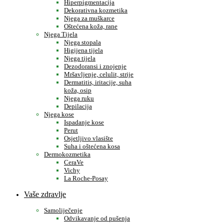
Hiperpigmentacija
Dekorativna kozmetika
Njega za muškarce
Oštećena koža, rane
Njega Tijela
Njega stopala
Higijena tijela
Njega tijela
Dezodoransi i znojenje
Mršavljenje, celulit, strije
Dermatitis, iritacije, suha
koža, osip
Njega ruku
Depilacija
Njega kose
Ispadanje kose
Perut
Osjetljivo vlasište
Suha i oštećena kosa
Dermokozmetika
CeraVe
Vichy
La Roche-Posay
Vaše zdravlje
Samoliječenje
Odvikavanje od pušenja