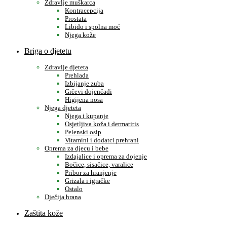
Zdravlje muškarca
Kontracepcija
Prostata
Libido i spolna moć
Njega kože
Briga o djetetu
Zdravlje djeteta
Prehlada
Izbijanje zuba
Grčevi dojenčadi
Higijena nosa
Njega djeteta
Njega i kupanje
Osjetljiva koža i dermatitis
Pelenski osip
Vitamini i dodatci prehrani
Oprema za djecu i bebe
Izdajalice i oprema za dojenje
Bočice, sisačice, varalice
Pribor za hranjenje
Grizala i igračke
Ostalo
Dječija hrana
Zaštita kože