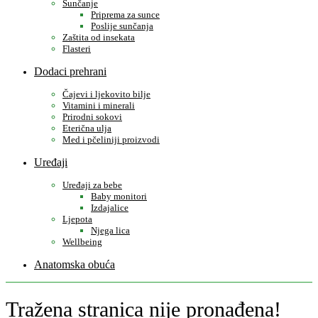
Sunčanje
Priprema za sunce
Poslije sunčanja
Zaštita od insekata
Flasteri
Dodaci prehrani
Čajevi i ljekovito bilje
Vitamini i minerali
Prirodni sokovi
Eterična ulja
Med i pčeliniji proizvodi
Uređaji
Uređaji za bebe
Baby monitori
Izdajalice
Ljepota
Njega lica
Wellbeing
Anatomska obuća
Tražena stranica nije pronađena!