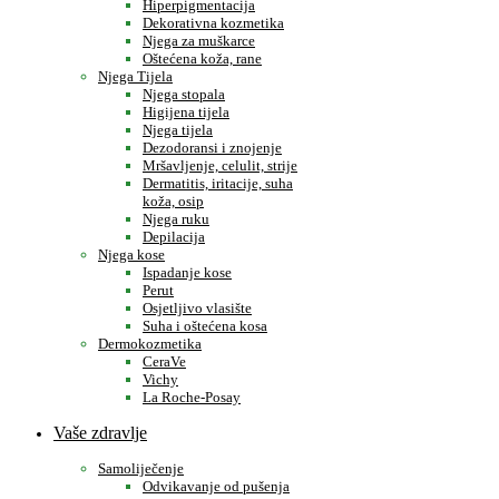
Hiperpigmentacija
Dekorativna kozmetika
Njega za muškarce
Oštećena koža, rane
Njega Tijela
Njega stopala
Higijena tijela
Njega tijela
Dezodoransi i znojenje
Mršavljenje, celulit, strije
Dermatitis, iritacije, suha
koža, osip
Njega ruku
Depilacija
Njega kose
Ispadanje kose
Perut
Osjetljivo vlasište
Suha i oštećena kosa
Dermokozmetika
CeraVe
Vichy
La Roche-Posay
Vaše zdravlje
Samoliječenje
Odvikavanje od pušenja