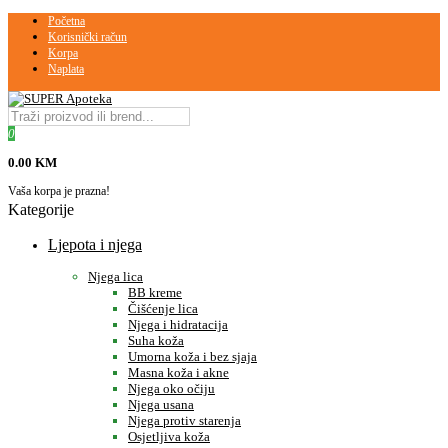
Početna
Korisnički račun
Korpa
Naplata
0
0.00 KM
Vaša korpa je prazna!
Kategorije
Ljepota i njega
Njega lica
BB kreme
Čišćenje lica
Njega i hidratacija
Suha koža
Umorna koža i bez sjaja
Masna koža i akne
Njega oko očiju
Njega usana
Njega protiv starenja
Osjetljiva koža