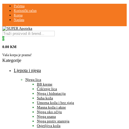
Početna
Korisnički račun
Korpa
Naplata
0
0.00 KM
Vaša korpa je prazna!
Kategorije
Ljepota i njega
Njega lica
BB kreme
Čišćenje lica
Njega i hidratacija
Suha koža
Umorna koža i bez sjaja
Masna koža i akne
Njega oko očiju
Njega usana
Njega protiv starenja
Osjetljiva koža