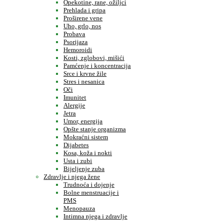
Opekotine, rane, ožiljci
Prehlada i gripa
Proširene vene
Uho, grlo, nos
Probava
Psorijaza
Hemoroidi
Kosti, zglobovi, mišići
Pamćenje i koncentracija
Srce i krvne žile
Stres i nesanica
Oči
Imunitet
Alergije
Jetra
Umor, energija
Opšte stanje organizma
Mokraćni sistem
Dijabetes
Kosa, koža i nokti
Usta i zubi
Bijeljenje zuba
Zdravlje i njega žene
Trudnoća i dojenje
Bolne menstruacije i
PMS
Menopauza
Intimna njega i zdravlje