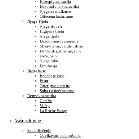
Hiperpigmentacija
Dekorativna kozmetika
Njega za muškarce
Oštećena koža, rane
Njega Tijela
Njega stopala
Higijena tijela
Njega tijela
Dezodoransi i znojenje
Mršavljenje, celulit, strije
Dermatitis, iritacije, suha
koža, osip
Njega ruku
Depilacija
Njega kose
Ispadanje kose
Perut
Osjetljivo vlasište
Suha i oštećena kosa
Dermokozmetika
CeraVe
Vichy
La Roche-Posay
Vaše zdravlje
Samoliječenje
Odvikavanje od pušenja