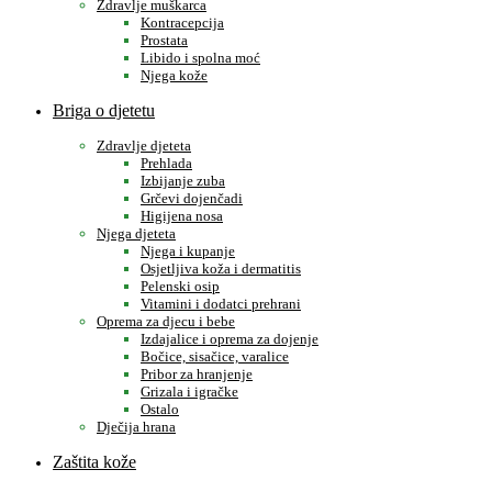
Zdravlje muškarca
Kontracepcija
Prostata
Libido i spolna moć
Njega kože
Briga o djetetu
Zdravlje djeteta
Prehlada
Izbijanje zuba
Grčevi dojenčadi
Higijena nosa
Njega djeteta
Njega i kupanje
Osjetljiva koža i dermatitis
Pelenski osip
Vitamini i dodatci prehrani
Oprema za djecu i bebe
Izdajalice i oprema za dojenje
Bočice, sisačice, varalice
Pribor za hranjenje
Grizala i igračke
Ostalo
Dječija hrana
Zaštita kože