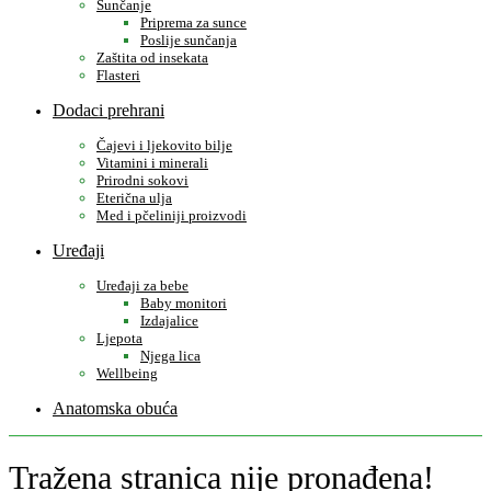
Sunčanje
Priprema za sunce
Poslije sunčanja
Zaštita od insekata
Flasteri
Dodaci prehrani
Čajevi i ljekovito bilje
Vitamini i minerali
Prirodni sokovi
Eterična ulja
Med i pčeliniji proizvodi
Uređaji
Uređaji za bebe
Baby monitori
Izdajalice
Ljepota
Njega lica
Wellbeing
Anatomska obuća
Tražena stranica nije pronađena!