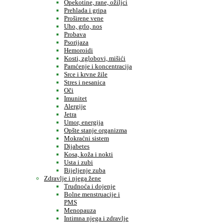
Opekotine, rane, ožiljci
Prehlada i gripa
Proširene vene
Uho, grlo, nos
Probava
Psorijaza
Hemoroidi
Kosti, zglobovi, mišići
Pamćenje i koncentracija
Srce i krvne žile
Stres i nesanica
Oči
Imunitet
Alergije
Jetra
Umor, energija
Opšte stanje organizma
Mokraćni sistem
Dijabetes
Kosa, koža i nokti
Usta i zubi
Bijeljenje zuba
Zdravlje i njega žene
Trudnoća i dojenje
Bolne menstruacije i
PMS
Menopauza
Intimna njega i zdravlje