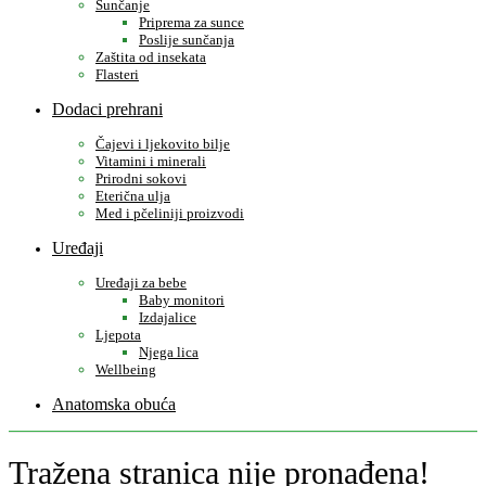
Sunčanje
Priprema za sunce
Poslije sunčanja
Zaštita od insekata
Flasteri
Dodaci prehrani
Čajevi i ljekovito bilje
Vitamini i minerali
Prirodni sokovi
Eterična ulja
Med i pčeliniji proizvodi
Uređaji
Uređaji za bebe
Baby monitori
Izdajalice
Ljepota
Njega lica
Wellbeing
Anatomska obuća
Tražena stranica nije pronađena!