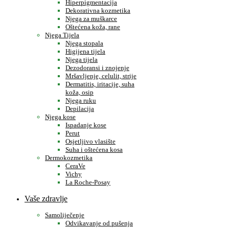
Hiperpigmentacija
Dekorativna kozmetika
Njega za muškarce
Oštećena koža, rane
Njega Tijela
Njega stopala
Higijena tijela
Njega tijela
Dezodoransi i znojenje
Mršavljenje, celulit, strije
Dermatitis, iritacije, suha
koža, osip
Njega ruku
Depilacija
Njega kose
Ispadanje kose
Perut
Osjetljivo vlasište
Suha i oštećena kosa
Dermokozmetika
CeraVe
Vichy
La Roche-Posay
Vaše zdravlje
Samoliječenje
Odvikavanje od pušenja