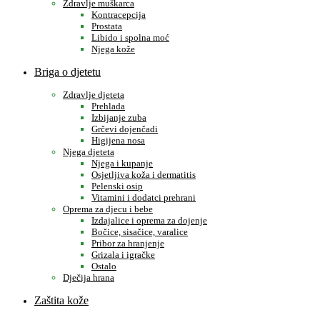
Zdravlje muškarca
Kontracepcija
Prostata
Libido i spolna moć
Njega kože
Briga o djetetu
Zdravlje djeteta
Prehlada
Izbijanje zuba
Grčevi dojenčadi
Higijena nosa
Njega djeteta
Njega i kupanje
Osjetljiva koža i dermatitis
Pelenski osip
Vitamini i dodatci prehrani
Oprema za djecu i bebe
Izdajalice i oprema za dojenje
Bočice, sisačice, varalice
Pribor za hranjenje
Grizala i igračke
Ostalo
Dječija hrana
Zaštita kože