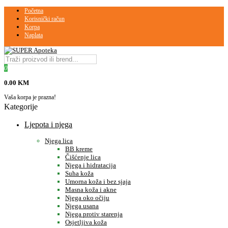
Početna
Korisnički račun
Korpa
Naplata
0
0.00 KM
Vaša korpa je prazna!
Kategorije
Ljepota i njega
Njega lica
BB kreme
Čišćenje lica
Njega i hidratacija
Suha koža
Umorna koža i bez sjaja
Masna koža i akne
Njega oko očiju
Njega usana
Njega protiv starenja
Osjetljiva koža