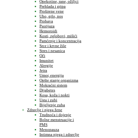
Opekotine, rane, ožiljci
Prehlada i gripa
Proširene vene
Uho, grlo, nos
Probava
Psorijaza
Hemoroidi
Kosti, zglobovi, mišići
Pamćenje i koncentracija
Srce i krvne žile
Stres i nesanica
Oči
Imunitet
Alergije
Jetra
Umor, energija
Opšte stanje organizma
Mokraćni sistem
Dijabetes
Kosa, koža i nokti
Usta i zubi
Bijeljenje zuba
Zdravlje i njega žene
Trudnoća i dojenje
Bolne menstruacije i
PMS
Menopauza
Intimna njega i zdravlje