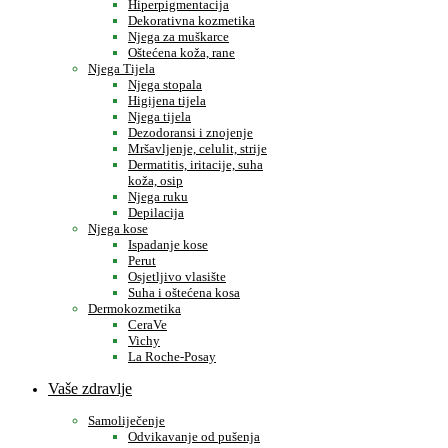
Hiperpigmentacija
Dekorativna kozmetika
Njega za muškarce
Oštećena koža, rane
Njega Tijela
Njega stopala
Higijena tijela
Njega tijela
Dezodoransi i znojenje
Mršavljenje, celulit, strije
Dermatitis, iritacije, suha
koža, osip
Njega ruku
Depilacija
Njega kose
Ispadanje kose
Perut
Osjetljivo vlasište
Suha i oštećena kosa
Dermokozmetika
CeraVe
Vichy
La Roche-Posay
Vaše zdravlje
Samoliječenje
Odvikavanje od pušenja