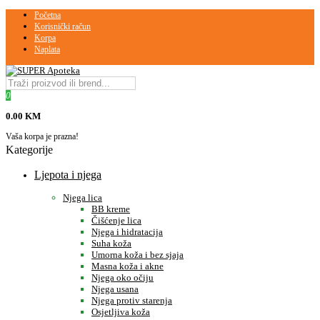
Početna
Korisnički račun
Korpa
Naplata
0
0.00 KM
Vaša korpa je prazna!
Kategorije
Ljepota i njega
Njega lica
BB kreme
Čišćenje lica
Njega i hidratacija
Suha koža
Umorna koža i bez sjaja
Masna koža i akne
Njega oko očiju
Njega usana
Njega protiv starenja
Osjetljiva koža