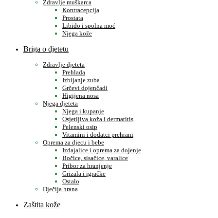
Zdravlje muškarca
Kontracepcija
Prostata
Libido i spolna moć
Njega kože
Briga o djetetu
Zdravlje djeteta
Prehlada
Izbijanje zuba
Grčevi dojenčadi
Higijena nosa
Njega djeteta
Njega i kupanje
Osjetljiva koža i dermatitis
Pelenski osip
Vitamini i dodatci prehrani
Oprema za djecu i bebe
Izdajalice i oprema za dojenje
Bočice, sisačice, varalice
Pribor za hranjenje
Grizala i igračke
Ostalo
Dječija hrana
Zaštita kože