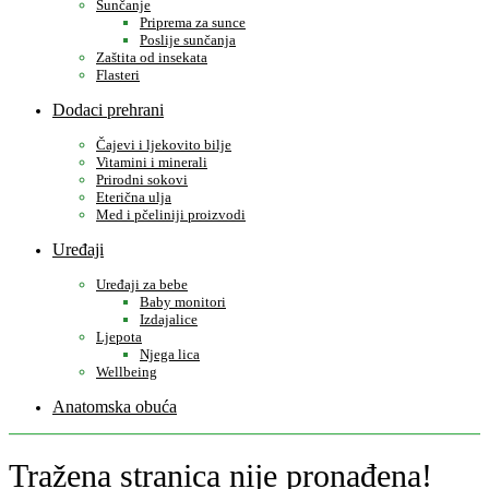
Sunčanje
Priprema za sunce
Poslije sunčanja
Zaštita od insekata
Flasteri
Dodaci prehrani
Čajevi i ljekovito bilje
Vitamini i minerali
Prirodni sokovi
Eterična ulja
Med i pčeliniji proizvodi
Uređaji
Uređaji za bebe
Baby monitori
Izdajalice
Ljepota
Njega lica
Wellbeing
Anatomska obuća
Tražena stranica nije pronađena!