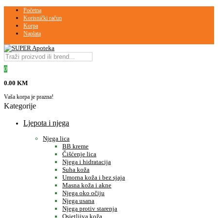
Početna
Korisnički račun
Korpa
Naplata
0
0.00 KM
Vaša korpa je prazna!
Kategorije
Ljepota i njega
Njega lica
BB kreme
Čišćenje lica
Njega i hidratacija
Suha koža
Umorna koža i bez sjaja
Masna koža i akne
Njega oko očiju
Njega usana
Njega protiv starenja
Osjetljiva koža