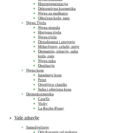
Hiperpigmentacija
Dekorativna kozmetika
Njega za muškarce
Oštećena koža, rane
Njega Tijela
Njega stopala
Higijena tijela
Njega tijela
Dezodoransi i znojenje
Mršavljenje, celulit, strije
Dermatitis, iritacije, suha
koža, osip
Njega ruku
Depilacija
Njega kose
Ispadanje kose
Perut
Osjetljivo vlasište
Suha i oštećena kosa
Dermokozmetika
CeraVe
Vichy
La Roche-Posay
Vaše zdravlje
Samoliječenje
Odvikavanje od pušenja