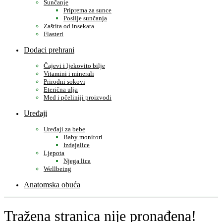
Sunčanje
Priprema za sunce
Poslije sunčanja
Zaštita od insekata
Flasteri
Dodaci prehrani
Čajevi i ljekovito bilje
Vitamini i minerali
Prirodni sokovi
Eterična ulja
Med i pčeliniji proizvodi
Uređaji
Uređaji za bebe
Baby monitori
Izdajalice
Ljepota
Njega lica
Wellbeing
Anatomska obuća
Tražena stranica nije pronađena!