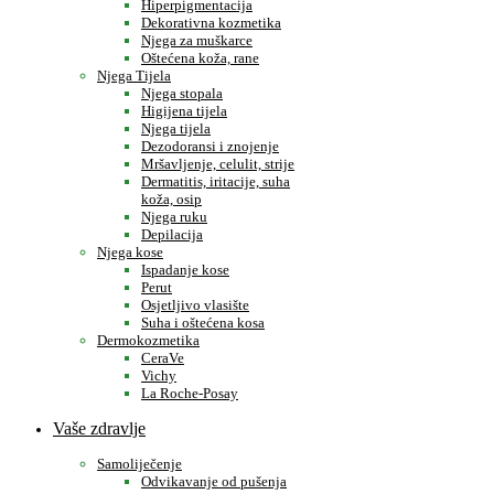
Hiperpigmentacija
Dekorativna kozmetika
Njega za muškarce
Oštećena koža, rane
Njega Tijela
Njega stopala
Higijena tijela
Njega tijela
Dezodoransi i znojenje
Mršavljenje, celulit, strije
Dermatitis, iritacije, suha
koža, osip
Njega ruku
Depilacija
Njega kose
Ispadanje kose
Perut
Osjetljivo vlasište
Suha i oštećena kosa
Dermokozmetika
CeraVe
Vichy
La Roche-Posay
Vaše zdravlje
Samoliječenje
Odvikavanje od pušenja