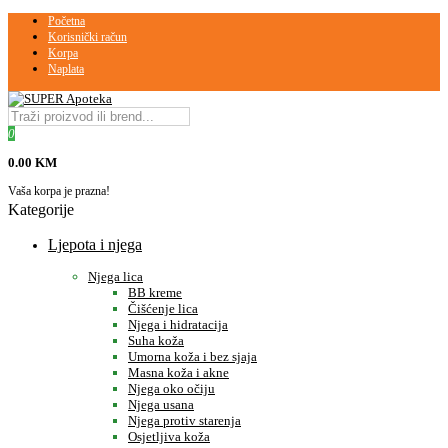
Početna
Korisnički račun
Korpa
Naplata
0
0.00 KM
Vaša korpa je prazna!
Kategorije
Ljepota i njega
Njega lica
BB kreme
Čišćenje lica
Njega i hidratacija
Suha koža
Umorna koža i bez sjaja
Masna koža i akne
Njega oko očiju
Njega usana
Njega protiv starenja
Osjetljiva koža