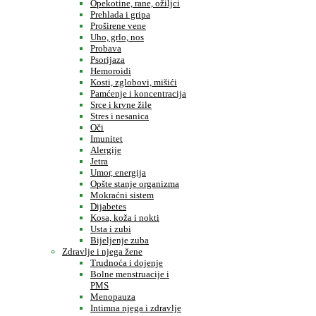
Opekotine, rane, ožiljci
Prehlada i gripa
Proširene vene
Uho, grlo, nos
Probava
Psorijaza
Hemoroidi
Kosti, zglobovi, mišići
Pamćenje i koncentracija
Srce i krvne žile
Stres i nesanica
Oči
Imunitet
Alergije
Jetra
Umor, energija
Opšte stanje organizma
Mokraćni sistem
Dijabetes
Kosa, koža i nokti
Usta i zubi
Bijeljenje zuba
Zdravlje i njega žene
Trudnoća i dojenje
Bolne menstruacije i
PMS
Menopauza
Intimna njega i zdravlje