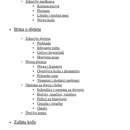
Zdravlje muškarca
Kontracepcija
Prostata
Libido i spolna moć
Njega kože
Briga o djetetu
Zdravlje djeteta
Prehlada
Izbijanje zuba
Grčevi dojenčadi
Higijena nosa
Njega djeteta
Njega i kupanje
Osjetljiva koža i dermatitis
Pelenski osip
Vitamini i dodatci prehrani
Oprema za djecu i bebe
Izdajalice i oprema za dojenje
Bočice, sisačice, varalice
Pribor za hranjenje
Grizala i igračke
Ostalo
Dječija hrana
Zaštita kože