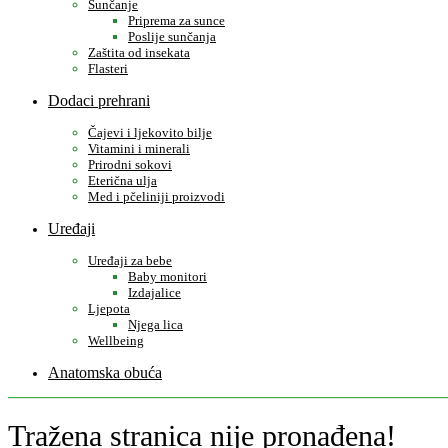
Sunčanje
Priprema za sunce
Poslije sunčanja
Zaštita od insekata
Flasteri
Dodaci prehrani
Čajevi i ljekovito bilje
Vitamini i minerali
Prirodni sokovi
Eterična ulja
Med i pčeliniji proizvodi
Uređaji
Uređaji za bebe
Baby monitori
Izdajalice
Ljepota
Njega lica
Wellbeing
Anatomska obuća
Tražena stranica nije pronađena!