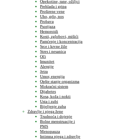
Opekotine, rane, ožiljci
Prehlada i gripa
Proširene vene
Uho, grlo, nos
Probava
Psorijaza
Hemoroidi
Kosti, zglobovi, mišići
Pamćenje i koncentracija
Srce i krvne žile
Stres i nesanica
Oči
Imunitet
Alergije
Jetra
Umor, energija
Opšte stanje organizma
Mokraćni sistem
Dijabetes
Kosa, koža i nokti
Usta i zubi
Bijeljenje zuba
Zdravlje i njega žene
Trudnoća i dojenje
Bolne menstruacije i
PMS
Menopauza
Intimna njega i zdravlje