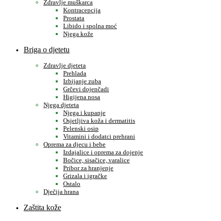
Zdravlje muškarca
Kontracepcija
Prostata
Libido i spolna moć
Njega kože
Briga o djetetu
Zdravlje djeteta
Prehlada
Izbijanje zuba
Grčevi dojenčadi
Higijena nosa
Njega djeteta
Njega i kupanje
Osjetljiva koža i dermatitis
Pelenski osip
Vitamini i dodatci prehrani
Oprema za djecu i bebe
Izdajalice i oprema za dojenje
Bočice, sisačice, varalice
Pribor za hranjenje
Grizala i igračke
Ostalo
Dječija hrana
Zaštita kože