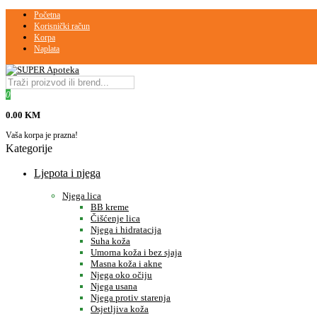
Početna
Korisnički račun
Korpa
Naplata
0
0.00 KM
Vaša korpa je prazna!
Kategorije
Ljepota i njega
Njega lica
BB kreme
Čišćenje lica
Njega i hidratacija
Suha koža
Umorna koža i bez sjaja
Masna koža i akne
Njega oko očiju
Njega usana
Njega protiv starenja
Osjetljiva koža