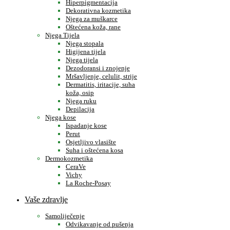
Hiperpigmentacija
Dekorativna kozmetika
Njega za muškarce
Oštećena koža, rane
Njega Tijela
Njega stopala
Higijena tijela
Njega tijela
Dezodoransi i znojenje
Mršavljenje, celulit, strije
Dermatitis, iritacije, suha
koža, osip
Njega ruku
Depilacija
Njega kose
Ispadanje kose
Perut
Osjetljivo vlasište
Suha i oštećena kosa
Dermokozmetika
CeraVe
Vichy
La Roche-Posay
Vaše zdravlje
Samoliječenje
Odvikavanje od pušenja