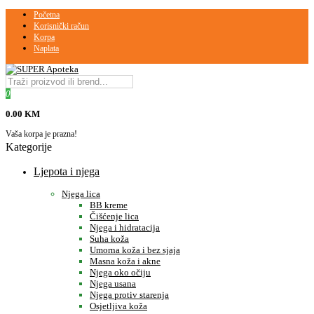
Početna
Korisnički račun
Korpa
Naplata
0
0.00 KM
Vaša korpa je prazna!
Kategorije
Ljepota i njega
Njega lica
BB kreme
Čišćenje lica
Njega i hidratacija
Suha koža
Umorna koža i bez sjaja
Masna koža i akne
Njega oko očiju
Njega usana
Njega protiv starenja
Osjetljiva koža