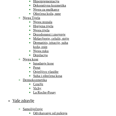
Hiperpigmentacija
Dekorativna kozmetika
Njega za muškarce
Oštećena koža, rane
Njega Tijela
Njega stopala
Higijena tijela
Njega tijela
Dezodoransi i znojenje
Mršavljenje, celulit, strije
Dermatitis, iritacije, suha
koža, osip
Njega ruku
Depilacija
Njega kose
Ispadanje kose
Perut
Osjetljivo vlasište
Suha i oštećena kosa
Dermokozmetika
CeraVe
Vichy
La Roche-Posay
Vaše zdravlje
Samoliječenje
Odvikavanje od pušenja