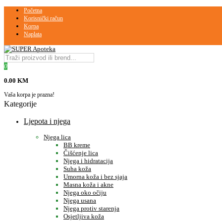
Početna
Korisnički račun
Korpa
Naplata
0
0.00 KM
Vaša korpa je prazna!
Kategorije
Ljepota i njega
Njega lica
BB kreme
Čišćenje lica
Njega i hidratacija
Suha koža
Umorna koža i bez sjaja
Masna koža i akne
Njega oko očiju
Njega usana
Njega protiv starenja
Osjetljiva koža