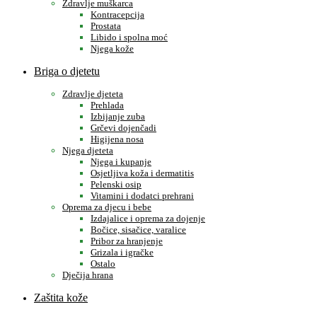
Zdravlje muškarca
Kontracepcija
Prostata
Libido i spolna moć
Njega kože
Briga o djetetu
Zdravlje djeteta
Prehlada
Izbijanje zuba
Grčevi dojenčadi
Higijena nosa
Njega djeteta
Njega i kupanje
Osjetljiva koža i dermatitis
Pelenski osip
Vitamini i dodatci prehrani
Oprema za djecu i bebe
Izdajalice i oprema za dojenje
Bočice, sisačice, varalice
Pribor za hranjenje
Grizala i igračke
Ostalo
Dječija hrana
Zaštita kože