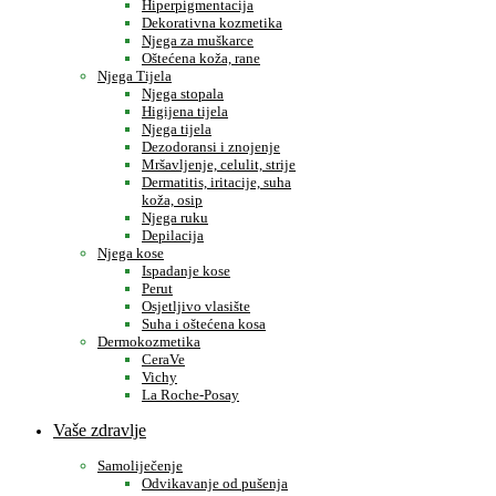
Hiperpigmentacija
Dekorativna kozmetika
Njega za muškarce
Oštećena koža, rane
Njega Tijela
Njega stopala
Higijena tijela
Njega tijela
Dezodoransi i znojenje
Mršavljenje, celulit, strije
Dermatitis, iritacije, suha
koža, osip
Njega ruku
Depilacija
Njega kose
Ispadanje kose
Perut
Osjetljivo vlasište
Suha i oštećena kosa
Dermokozmetika
CeraVe
Vichy
La Roche-Posay
Vaše zdravlje
Samoliječenje
Odvikavanje od pušenja