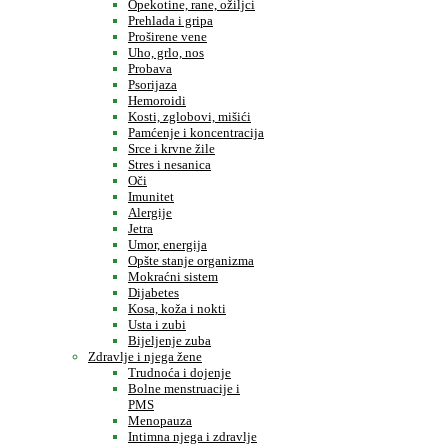
Opekotine, rane, ožiljci
Prehlada i gripa
Proširene vene
Uho, grlo, nos
Probava
Psorijaza
Hemoroidi
Kosti, zglobovi, mišići
Pamćenje i koncentracija
Srce i krvne žile
Stres i nesanica
Oči
Imunitet
Alergije
Jetra
Umor, energija
Opšte stanje organizma
Mokraćni sistem
Dijabetes
Kosa, koža i nokti
Usta i zubi
Bijeljenje zuba
Zdravlje i njega žene
Trudnoća i dojenje
Bolne menstruacije i
PMS
Menopauza
Intimna njega i zdravlje