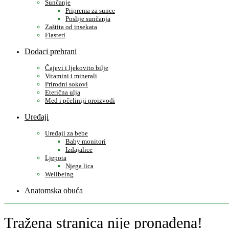
Sunčanje
Priprema za sunce
Poslije sunčanja
Zaštita od insekata
Flasteri
Dodaci prehrani
Čajevi i ljekovito bilje
Vitamini i minerali
Prirodni sokovi
Eterična ulja
Med i pčeliniji proizvodi
Uređaji
Uređaji za bebe
Baby monitori
Izdajalice
Ljepota
Njega lica
Wellbeing
Anatomska obuća
Tražena stranica nije pronađena!