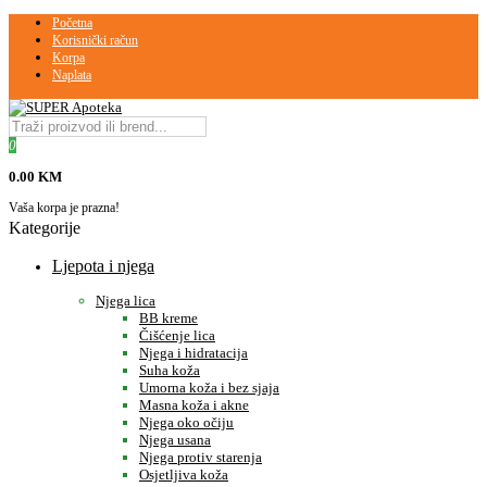
Početna
Korisnički račun
Korpa
Naplata
0
0.00 KM
Vaša korpa je prazna!
Kategorije
Ljepota i njega
Njega lica
BB kreme
Čišćenje lica
Njega i hidratacija
Suha koža
Umorna koža i bez sjaja
Masna koža i akne
Njega oko očiju
Njega usana
Njega protiv starenja
Osjetljiva koža