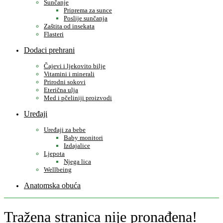
Sunčanje
Priprema za sunce
Poslije sunčanja
Zaštita od insekata
Flasteri
Dodaci prehrani
Čajevi i ljekovito bilje
Vitamini i minerali
Prirodni sokovi
Eterična ulja
Med i pčeliniji proizvodi
Uređaji
Uređaji za bebe
Baby monitori
Izdajalice
Ljepota
Njega lica
Wellbeing
Anatomska obuća
Tražena stranica nije pronađena!