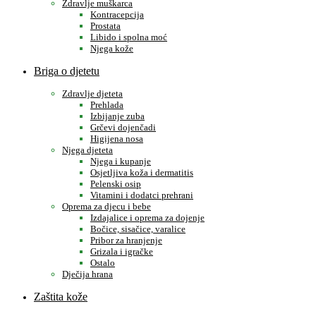
Zdravlje muškarca
Kontracepcija
Prostata
Libido i spolna moć
Njega kože
Briga o djetetu
Zdravlje djeteta
Prehlada
Izbijanje zuba
Grčevi dojenčadi
Higijena nosa
Njega djeteta
Njega i kupanje
Osjetljiva koža i dermatitis
Pelenski osip
Vitamini i dodatci prehrani
Oprema za djecu i bebe
Izdajalice i oprema za dojenje
Bočice, sisačice, varalice
Pribor za hranjenje
Grizala i igračke
Ostalo
Dječija hrana
Zaštita kože