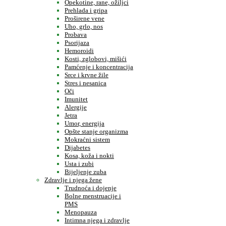
Opekotine, rane, ožiljci
Prehlada i gripa
Proširene vene
Uho, grlo, nos
Probava
Psorijaza
Hemoroidi
Kosti, zglobovi, mišići
Pamćenje i koncentracija
Srce i krvne žile
Stres i nesanica
Oči
Imunitet
Alergije
Jetra
Umor, energija
Opšte stanje organizma
Mokraćni sistem
Dijabetes
Kosa, koža i nokti
Usta i zubi
Bijeljenje zuba
Zdravlje i njega žene
Trudnoća i dojenje
Bolne menstruacije i
PMS
Menopauza
Intimna njega i zdravlje