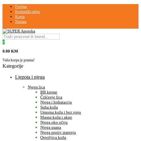
Početna
Korisnički račun
Korpa
Naplata
0
0.00 KM
Vaša korpa je prazna!
Kategorije
Ljepota i njega
Njega lica
BB kreme
Čišćenje lica
Njega i hidratacija
Suha koža
Umorna koža i bez sjaja
Masna koža i akne
Njega oko očiju
Njega usana
Njega protiv starenja
Osjetljiva koža