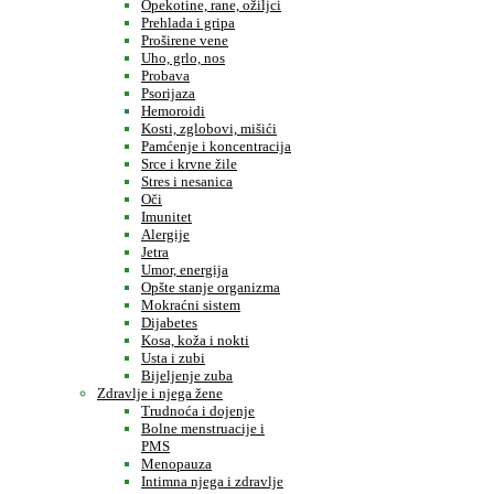
Opekotine, rane, ožiljci
Prehlada i gripa
Proširene vene
Uho, grlo, nos
Probava
Psorijaza
Hemoroidi
Kosti, zglobovi, mišići
Pamćenje i koncentracija
Srce i krvne žile
Stres i nesanica
Oči
Imunitet
Alergije
Jetra
Umor, energija
Opšte stanje organizma
Mokraćni sistem
Dijabetes
Kosa, koža i nokti
Usta i zubi
Bijeljenje zuba
Zdravlje i njega žene
Trudnoća i dojenje
Bolne menstruacije i
PMS
Menopauza
Intimna njega i zdravlje