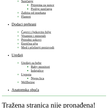
Sunčanje
Priprema za sunce
Poslije sunčanja
Zaštita od insekata
Flasteri
Dodaci prehrani
Čajevi i ljekovito bilje
Vitamini i minerali
Prirodni sokovi
Eterična ulja
Med i pčeliniji proizvodi
Uređaji
Uređaji za bebe
Baby monitori
Izdajalice
Ljepota
Njega lica
Wellbeing
Anatomska obuća
Tražena stranica nije pronađena!