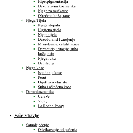
Hiperpigmentacija
Dekorativna kozmetika
Njega za muškarce
Oštećena koža, rane
Njega Tijela
Njega stopala
Higijena tijela
Njega tijela
Dezodoransi i znojenje
Mršavljenje, celulit, strije
Dermatitis, iritacije, suha
koža, osip
Njega ruku
Depilacija
Njega kose
Ispadanje kose
Perut
Osjetljivo vlasište
Suha i oštećena kosa
Dermokozmetika
CeraVe
Vichy
La Roche-Posay
Vaše zdravlje
Samoliječenje
Odvikavanje od pušenja