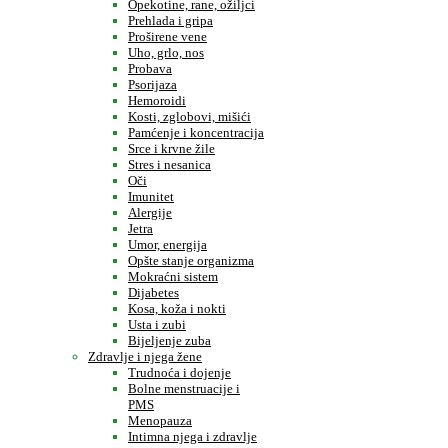
Opekotine, rane, ožiljci
Prehlada i gripa
Proširene vene
Uho, grlo, nos
Probava
Psorijaza
Hemoroidi
Kosti, zglobovi, mišići
Pamćenje i koncentracija
Srce i krvne žile
Stres i nesanica
Oči
Imunitet
Alergije
Jetra
Umor, energija
Opšte stanje organizma
Mokraćni sistem
Dijabetes
Kosa, koža i nokti
Usta i zubi
Bijeljenje zuba
Zdravlje i njega žene
Trudnoća i dojenje
Bolne menstruacije i
PMS
Menopauza
Intimna njega i zdravlje