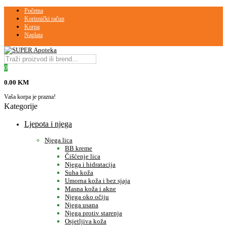
Početna
Korisnički račun
Korpa
Naplata
0
0.00 KM
Vaša korpa je prazna!
Kategorije
Ljepota i njega
Njega lica
BB kreme
Čišćenje lica
Njega i hidratacija
Suha koža
Umorna koža i bez sjaja
Masna koža i akne
Njega oko očiju
Njega usana
Njega protiv starenja
Osjetljiva koža