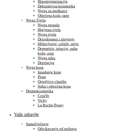
Hiperpigmentacija
Dekorativna kozmetika
Njega za muškarce
Oštećena koža, rane
Njega Tijela
Njega stopala
Higijena tijela
Njega tijela
Dezodoransi i znojenje
Mršavljenje, celulit, strije
Dermatitis, iritacije, suha
koža, osip
Njega ruku
Depilacija
Njega kose
Ispadanje kose
Perut
Osjetljivo vlasište
Suha i oštećena kosa
Dermokozmetika
CeraVe
Vichy
La Roche-Posay
Vaše zdravlje
Samoliječenje
Odvikavanje od pušenja