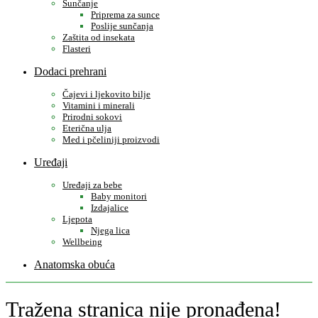
Sunčanje
Priprema za sunce
Poslije sunčanja
Zaštita od insekata
Flasteri
Dodaci prehrani
Čajevi i ljekovito bilje
Vitamini i minerali
Prirodni sokovi
Eterična ulja
Med i pčeliniji proizvodi
Uređaji
Uređaji za bebe
Baby monitori
Izdajalice
Ljepota
Njega lica
Wellbeing
Anatomska obuća
Tražena stranica nije pronađena!