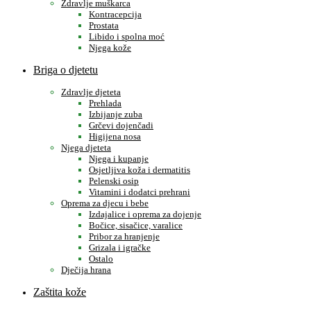
Zdravlje muškarca
Kontracepcija
Prostata
Libido i spolna moć
Njega kože
Briga o djetetu
Zdravlje djeteta
Prehlada
Izbijanje zuba
Grčevi dojenčadi
Higijena nosa
Njega djeteta
Njega i kupanje
Osjetljiva koža i dermatitis
Pelenski osip
Vitamini i dodatci prehrani
Oprema za djecu i bebe
Izdajalice i oprema za dojenje
Bočice, sisačice, varalice
Pribor za hranjenje
Grizala i igračke
Ostalo
Dječija hrana
Zaštita kože