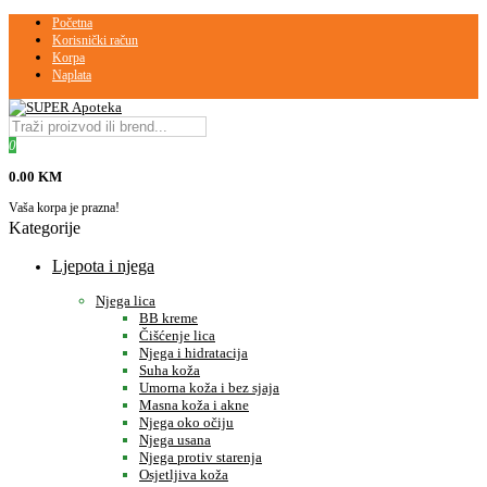
Početna
Korisnički račun
Korpa
Naplata
0
0.00 KM
Vaša korpa je prazna!
Kategorije
Ljepota i njega
Njega lica
BB kreme
Čišćenje lica
Njega i hidratacija
Suha koža
Umorna koža i bez sjaja
Masna koža i akne
Njega oko očiju
Njega usana
Njega protiv starenja
Osjetljiva koža