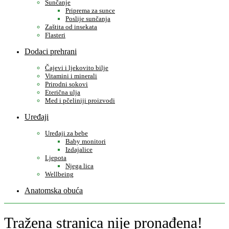
Sunčanje
Priprema za sunce
Poslije sunčanja
Zaštita od insekata
Flasteri
Dodaci prehrani
Čajevi i ljekovito bilje
Vitamini i minerali
Prirodni sokovi
Eterična ulja
Med i pčeliniji proizvodi
Uređaji
Uređaji za bebe
Baby monitori
Izdajalice
Ljepota
Njega lica
Wellbeing
Anatomska obuća
Tražena stranica nije pronađena!