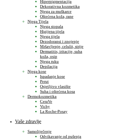
Hiperpigmentacija
Dekorativna kozmetika
Njega za muškarce
Oštećena koža, rane
Njega Tijela
Njega stopala
Higijena tijela
Njega tijela
Dezodoransi i znojenje
Mršavljenje, celulit, strije
Dermatitis, iritacije, suha
koža, osip
Njega ruku
Depilacija
Njega kose
Ispadanje kose
Perut
Osjetljivo vlasište
Suha i oštećena kosa
Dermokozmetika
CeraVe
Vichy
La Roche-Posay
Vaše zdravlje
Samoliječenje
Odvikavanje od pušenja