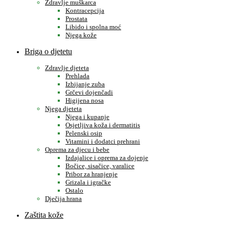
Zdravlje muškarca
Kontracepcija
Prostata
Libido i spolna moć
Njega kože
Briga o djetetu
Zdravlje djeteta
Prehlada
Izbijanje zuba
Grčevi dojenčadi
Higijena nosa
Njega djeteta
Njega i kupanje
Osjetljiva koža i dermatitis
Pelenski osip
Vitamini i dodatci prehrani
Oprema za djecu i bebe
Izdajalice i oprema za dojenje
Bočice, sisačice, varalice
Pribor za hranjenje
Grizala i igračke
Ostalo
Dječija hrana
Zaštita kože