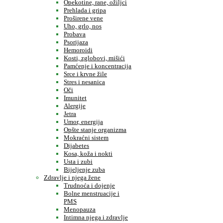
Opekotine, rane, ožiljci
Prehlada i gripa
Proširene vene
Uho, grlo, nos
Probava
Psorijaza
Hemoroidi
Kosti, zglobovi, mišići
Pamćenje i koncentracija
Srce i krvne žile
Stres i nesanica
Oči
Imunitet
Alergije
Jetra
Umor, energija
Opšte stanje organizma
Mokraćni sistem
Dijabetes
Kosa, koža i nokti
Usta i zubi
Bijeljenje zuba
Zdravlje i njega žene
Trudnoća i dojenje
Bolne menstruacije i
PMS
Menopauza
Intimna njega i zdravlje