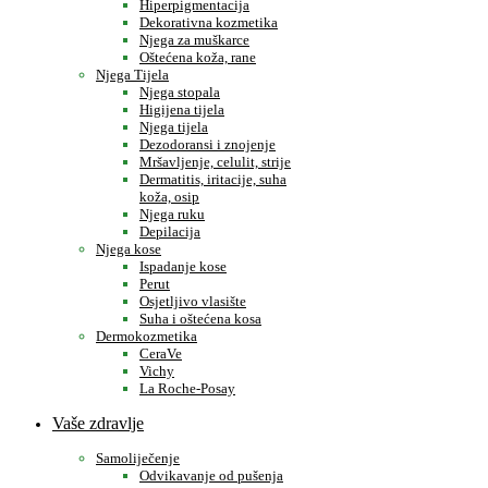
Hiperpigmentacija
Dekorativna kozmetika
Njega za muškarce
Oštećena koža, rane
Njega Tijela
Njega stopala
Higijena tijela
Njega tijela
Dezodoransi i znojenje
Mršavljenje, celulit, strije
Dermatitis, iritacije, suha
koža, osip
Njega ruku
Depilacija
Njega kose
Ispadanje kose
Perut
Osjetljivo vlasište
Suha i oštećena kosa
Dermokozmetika
CeraVe
Vichy
La Roche-Posay
Vaše zdravlje
Samoliječenje
Odvikavanje od pušenja