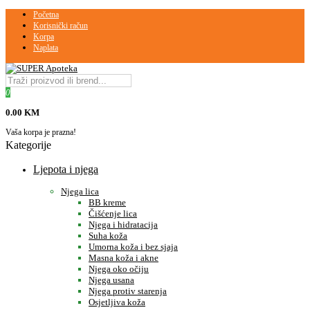
Početna
Korisnički račun
Korpa
Naplata
0
0.00 KM
Vaša korpa je prazna!
Kategorije
Ljepota i njega
Njega lica
BB kreme
Čišćenje lica
Njega i hidratacija
Suha koža
Umorna koža i bez sjaja
Masna koža i akne
Njega oko očiju
Njega usana
Njega protiv starenja
Osjetljiva koža