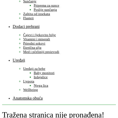
Sunčanje
Priprema za sunce
Poslije sunčanja
Zaštita od insekata
Flasteri
Dodaci prehrani
Čajevi i ljekovito bilje
Vitamini i minerali
Prirodni sokovi
Eterična ulja
Med i pčeliniji proizvodi
Uređaji
Uređaji za bebe
Baby monitori
Izdajalice
Ljepota
Njega lica
Wellbeing
Anatomska obuća
Tražena stranica nije pronađena!