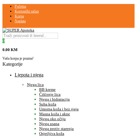
Početna
Korisnički račun
Korpa
Naplata
0
0.00 KM
Vaša korpa je prazna!
Kategorije
Ljepota i njega
Njega lica
BB kreme
Čišćenje lica
Njega i hidratacija
Suha koža
Umorna koža i bez sjaja
Masna koža i akne
Njega oko očiju
Njega usana
Njega protiv starenja
Osjetljiva koža