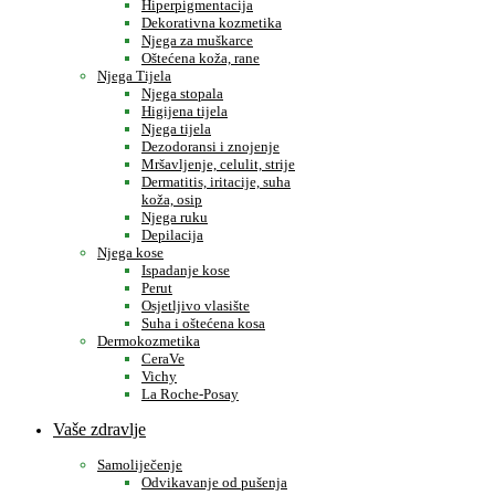
Hiperpigmentacija
Dekorativna kozmetika
Njega za muškarce
Oštećena koža, rane
Njega Tijela
Njega stopala
Higijena tijela
Njega tijela
Dezodoransi i znojenje
Mršavljenje, celulit, strije
Dermatitis, iritacije, suha
koža, osip
Njega ruku
Depilacija
Njega kose
Ispadanje kose
Perut
Osjetljivo vlasište
Suha i oštećena kosa
Dermokozmetika
CeraVe
Vichy
La Roche-Posay
Vaše zdravlje
Samoliječenje
Odvikavanje od pušenja