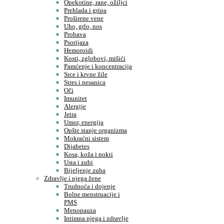
Opekotine, rane, ožiljci
Prehlada i gripa
Proširene vene
Uho, grlo, nos
Probava
Psorijaza
Hemoroidi
Kosti, zglobovi, mišići
Pamćenje i koncentracija
Srce i krvne žile
Stres i nesanica
Oči
Imunitet
Alergije
Jetra
Umor, energija
Opšte stanje organizma
Mokraćni sistem
Dijabetes
Kosa, koža i nokti
Usta i zubi
Bijeljenje zuba
Zdravlje i njega žene
Trudnoća i dojenje
Bolne menstruacije i
PMS
Menopauza
Intimna njega i zdravlje