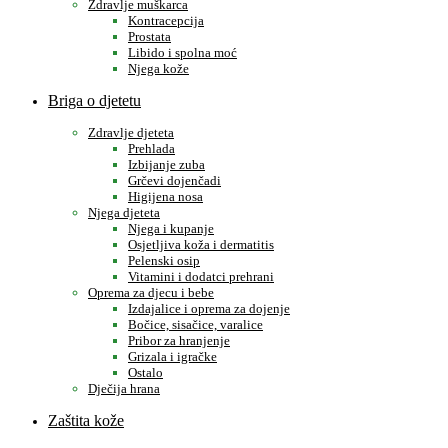
Zdravlje muškarca
Kontracepcija
Prostata
Libido i spolna moć
Njega kože
Briga o djetetu
Zdravlje djeteta
Prehlada
Izbijanje zuba
Grčevi dojenčadi
Higijena nosa
Njega djeteta
Njega i kupanje
Osjetljiva koža i dermatitis
Pelenski osip
Vitamini i dodatci prehrani
Oprema za djecu i bebe
Izdajalice i oprema za dojenje
Bočice, sisačice, varalice
Pribor za hranjenje
Grizala i igračke
Ostalo
Dječija hrana
Zaštita kože