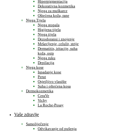
Hiperpigmentacija
Dekorativna kozmetika
Njega za muškarce
Oštećena koža, rane
Njega Tijela
Njega stopala
Higijena tijela
Njega tijela
Dezodoransi i znojenje
Mršavljenje, celulit, strije
Dermatitis, iritacije, suha
koža, osip
Njega ruku
Depilacija
Njega kose
Ispadanje kose
Perut
Osjetljivo vlasište
Suha i oštećena kosa
Dermokozmetika
CeraVe
Vichy
La Roche-Posay
Vaše zdravlje
Samoliječenje
Odvikavanje od pušenja