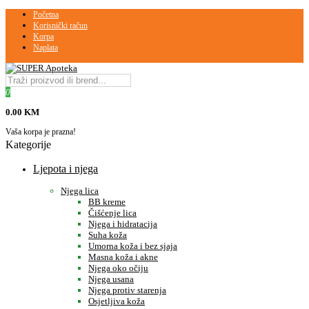
Početna
Korisnički račun
Korpa
Naplata
0
0.00 KM
Vaša korpa je prazna!
Kategorije
Ljepota i njega
Njega lica
BB kreme
Čišćenje lica
Njega i hidratacija
Suha koža
Umorna koža i bez sjaja
Masna koža i akne
Njega oko očiju
Njega usana
Njega protiv starenja
Osjetljiva koža