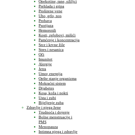
Opekotine, rane, ožiljci
Prehlada i gripa
Proširene vene
Uho, grlo, nos
Probava
Psorijaza
Hemoroidi
Kosti, zglobovi, mišići
Pamćenje i koncentracija
Srce i krvne žile
Stres i nesanica
Oči
Imunitet
Alergije
Jetra
Umor, energija
Opšte stanje organizma
Mokraćni sistem
Dijabetes
Kosa, koža i nokti
Usta i zubi
Bijeljenje zuba
Zdravlje i njega žene
Trudnoća i dojenje
Bolne menstruacije i
PMS
Menopauza
Intimna njega i zdravlje