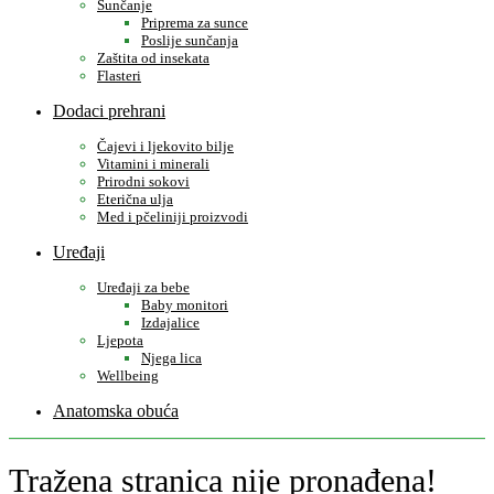
Sunčanje
Priprema za sunce
Poslije sunčanja
Zaštita od insekata
Flasteri
Dodaci prehrani
Čajevi i ljekovito bilje
Vitamini i minerali
Prirodni sokovi
Eterična ulja
Med i pčeliniji proizvodi
Uređaji
Uređaji za bebe
Baby monitori
Izdajalice
Ljepota
Njega lica
Wellbeing
Anatomska obuća
Tražena stranica nije pronađena!