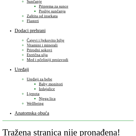
Sunčanje
Priprema za sunce
Poslije sunčanja
Zaštita od insekata
Flasteri
Dodaci prehrani
Čajevi i ljekovito bilje
Vitamini i minerali
Prirodni sokovi
Eterična ulja
Med i pčeliniji proizvodi
Uređaji
Uređaji za bebe
Baby monitori
Izdajalice
Ljepota
Njega lica
Wellbeing
Anatomska obuća
Tražena stranica nije pronađena!