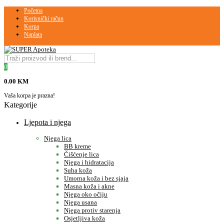
Početna
Korisnički račun
Korpa
Naplata
0
0.00 KM
Vaša korpa je prazna!
Kategorije
Ljepota i njega
Njega lica
BB kreme
Čišćenje lica
Njega i hidratacija
Suha koža
Umorna koža i bez sjaja
Masna koža i akne
Njega oko očiju
Njega usana
Njega protiv starenja
Osjetljiva koža