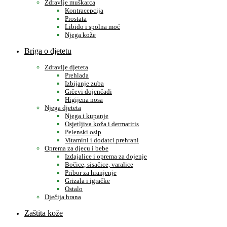
Zdravlje muškarca
Kontracepcija
Prostata
Libido i spolna moć
Njega kože
Briga o djetetu
Zdravlje djeteta
Prehlada
Izbijanje zuba
Grčevi dojenčadi
Higijena nosa
Njega djeteta
Njega i kupanje
Osjetljiva koža i dermatitis
Pelenski osip
Vitamini i dodatci prehrani
Oprema za djecu i bebe
Izdajalice i oprema za dojenje
Bočice, sisačice, varalice
Pribor za hranjenje
Grizala i igračke
Ostalo
Dječija hrana
Zaštita kože