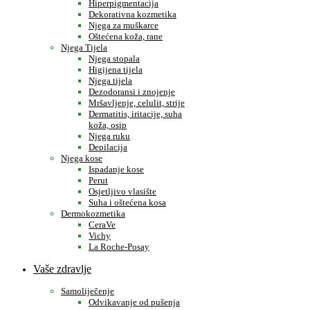
Hiperpigmentacija
Dekorativna kozmetika
Njega za muškarce
Oštećena koža, rane
Njega Tijela
Njega stopala
Higijena tijela
Njega tijela
Dezodoransi i znojenje
Mršavljenje, celulit, strije
Dermatitis, iritacije, suha
koža, osip
Njega ruku
Depilacija
Njega kose
Ispadanje kose
Perut
Osjetljivo vlasište
Suha i oštećena kosa
Dermokozmetika
CeraVe
Vichy
La Roche-Posay
Vaše zdravlje
Samoliječenje
Odvikavanje od pušenja