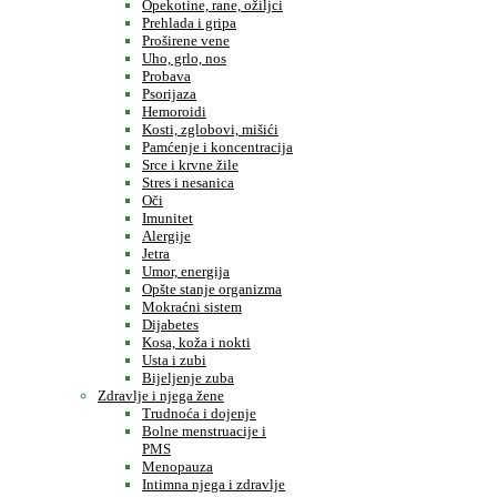
Opekotine, rane, ožiljci
Prehlada i gripa
Proširene vene
Uho, grlo, nos
Probava
Psorijaza
Hemoroidi
Kosti, zglobovi, mišići
Pamćenje i koncentracija
Srce i krvne žile
Stres i nesanica
Oči
Imunitet
Alergije
Jetra
Umor, energija
Opšte stanje organizma
Mokraćni sistem
Dijabetes
Kosa, koža i nokti
Usta i zubi
Bijeljenje zuba
Zdravlje i njega žene
Trudnoća i dojenje
Bolne menstruacije i
PMS
Menopauza
Intimna njega i zdravlje