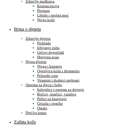
Zdravlje muškarca
Kontracepcija
Prostata
Libido i spolna moć
Njega kože
Briga o djetetu
Zdravlje djeteta
Prehlada
Izbijanje zuba
Grčevi dojenčadi
Higijena nosa
Njega djeteta
Njega i kupanje
Osjetljiva koža i dermatitis
Pelenski osip
Vitamini i dodatci prehrani
Oprema za djecu i bebe
Izdajalice i oprema za dojenje
Bočice, sisačice, varalice
Pribor za hranjenje
Grizala i igračke
Ostalo
Dječija hrana
Zaštita kože