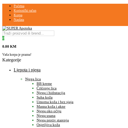
Početna
Korisnički račun
Korpa
Naplata
0
0.00 KM
Vaša korpa je prazna!
Kategorije
Ljepota i njega
Njega lica
BB kreme
Čišćenje lica
Njega i hidratacija
Suha koža
Umorna koža i bez sjaja
Masna koža i akne
Njega oko očiju
Njega usana
Njega protiv starenja
Osjetljiva koža