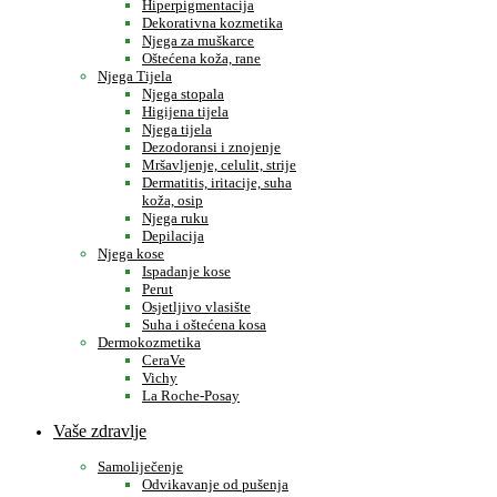
Hiperpigmentacija
Dekorativna kozmetika
Njega za muškarce
Oštećena koža, rane
Njega Tijela
Njega stopala
Higijena tijela
Njega tijela
Dezodoransi i znojenje
Mršavljenje, celulit, strije
Dermatitis, iritacije, suha
koža, osip
Njega ruku
Depilacija
Njega kose
Ispadanje kose
Perut
Osjetljivo vlasište
Suha i oštećena kosa
Dermokozmetika
CeraVe
Vichy
La Roche-Posay
Vaše zdravlje
Samoliječenje
Odvikavanje od pušenja