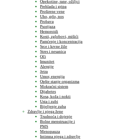
Opekotine, rane, ožiljci
Prehlada i gripa
Proširene vene
Uho, grlo, nos
Probava
Psorijaza
Hemoroidi
Kosti, zglobovi, mišići
Pamćenje i koncentracija
Srce i krvne žile
Stres i nesanica
Oči
Imunitet
Alergije
Jetra
Umor, energija
Opšte stanje organizma
Mokraćni sistem
Dijabetes
Kosa, koža i nokti
Usta i zubi
Bijeljenje zuba
Zdravlje i njega žene
Trudnoća i dojenje
Bolne menstruacije i
PMS
Menopauza
Intimna njega i zdravlje