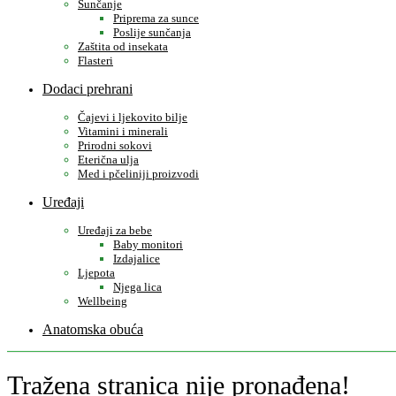
Sunčanje
Priprema za sunce
Poslije sunčanja
Zaštita od insekata
Flasteri
Dodaci prehrani
Čajevi i ljekovito bilje
Vitamini i minerali
Prirodni sokovi
Eterična ulja
Med i pčeliniji proizvodi
Uređaji
Uređaji za bebe
Baby monitori
Izdajalice
Ljepota
Njega lica
Wellbeing
Anatomska obuća
Tražena stranica nije pronađena!