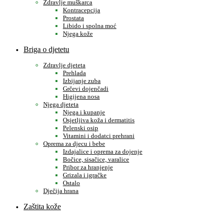
Zdravlje muškarca
Kontracepcija
Prostata
Libido i spolna moć
Njega kože
Briga o djetetu
Zdravlje djeteta
Prehlada
Izbijanje zuba
Grčevi dojenčadi
Higijena nosa
Njega djeteta
Njega i kupanje
Osjetljiva koža i dermatitis
Pelenski osip
Vitamini i dodatci prehrani
Oprema za djecu i bebe
Izdajalice i oprema za dojenje
Bočice, sisačice, varalice
Pribor za hranjenje
Grizala i igračke
Ostalo
Dječija hrana
Zaštita kože