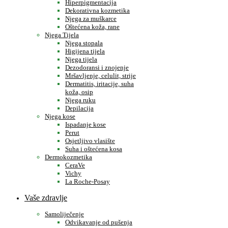
Hiperpigmentacija
Dekorativna kozmetika
Njega za muškarce
Oštećena koža, rane
Njega Tijela
Njega stopala
Higijena tijela
Njega tijela
Dezodoransi i znojenje
Mršavljenje, celulit, strije
Dermatitis, iritacije, suha
koža, osip
Njega ruku
Depilacija
Njega kose
Ispadanje kose
Perut
Osjetljivo vlasište
Suha i oštećena kosa
Dermokozmetika
CeraVe
Vichy
La Roche-Posay
Vaše zdravlje
Samoliječenje
Odvikavanje od pušenja