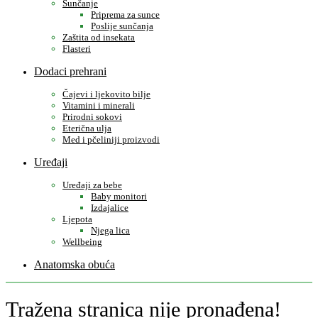
Sunčanje
Priprema za sunce
Poslije sunčanja
Zaštita od insekata
Flasteri
Dodaci prehrani
Čajevi i ljekovito bilje
Vitamini i minerali
Prirodni sokovi
Eterična ulja
Med i pčeliniji proizvodi
Uređaji
Uređaji za bebe
Baby monitori
Izdajalice
Ljepota
Njega lica
Wellbeing
Anatomska obuća
Tražena stranica nije pronađena!