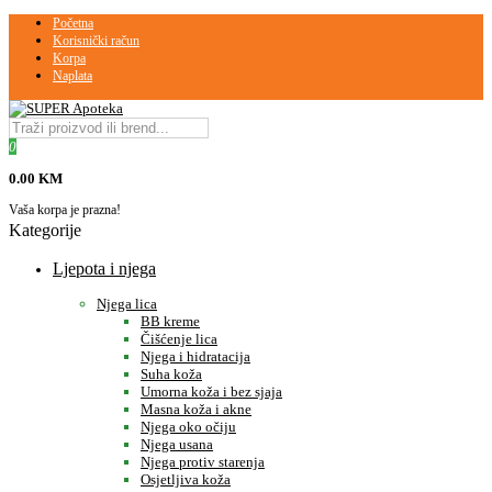
Početna
Korisnički račun
Korpa
Naplata
0
0.00 KM
Vaša korpa je prazna!
Kategorije
Ljepota i njega
Njega lica
BB kreme
Čišćenje lica
Njega i hidratacija
Suha koža
Umorna koža i bez sjaja
Masna koža i akne
Njega oko očiju
Njega usana
Njega protiv starenja
Osjetljiva koža