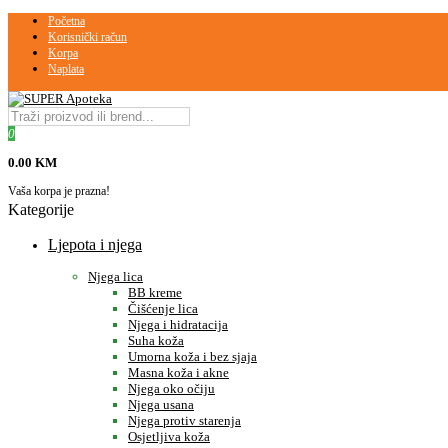
Početna
Korisnički račun
Korpa
Naplata
0
0.00 KM
Vaša korpa je prazna!
Kategorije
Ljepota i njega
Njega lica
BB kreme
Čišćenje lica
Njega i hidratacija
Suha koža
Umorna koža i bez sjaja
Masna koža i akne
Njega oko očiju
Njega usana
Njega protiv starenja
Osjetljiva koža