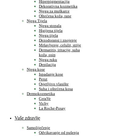
Hiperpigmentacija
Dekorativna kozmetika
Njega za muškarce
Oštećena koža, rane
Njega Tijela
Njega stopala
Higijena tijela
Njega tijela
Dezodoransi i znojenje
Mršavljenje, celulit, strije
Dermatitis, iritacije, suha
koža, osip
Njega ruku
Depilacija
Njega kose
Ispadanje kose
Perut
Osjetljivo vlasište
Suha i oštećena kosa
Dermokozmetika
CeraVe
Vichy
La Roche-Posay
Vaše zdravlje
Samoliječenje
Odvikavanje od pušenja