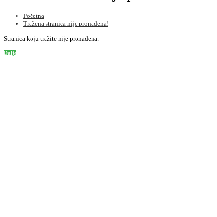
Početna
Tražena stranica nije pronađena!
Stranica koju tražite nije pronađena.
Dalje
Informacije
O nama
Informacije o dostavi
Privatnost
Uslovi korištenja
Kako poručiti
Podrška korisnicima
Kontaktirajte nas
Mapa stranice
Često postavljena pitanja
Dodatno