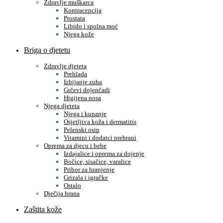
Zdravlje muškarca
Kontracepcija
Prostata
Libido i spolna moć
Njega kože
Briga o djetetu
Zdravlje djeteta
Prehlada
Izbijanje zuba
Grčevi dojenčadi
Higijena nosa
Njega djeteta
Njega i kupanje
Osjetljiva koža i dermatitis
Pelenski osip
Vitamini i dodatci prehrani
Oprema za djecu i bebe
Izdajalice i oprema za dojenje
Bočice, sisačice, varalice
Pribor za hranjenje
Grizala i igračke
Ostalo
Dječija hrana
Zaštita kože