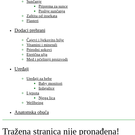
Sunčanje
Priprema za sunce
Poslije sunčanja
Zaštita od insekata
Flasteri
Dodaci prehrani
Čajevi i ljekovito bilje
Vitamini i minerali
Prirodni sokovi
Eterična ulja
Med i pčeliniji proizvodi
Uređaji
Uređaji za bebe
Baby monitori
Izdajalice
Ljepota
Njega lica
Wellbeing
Anatomska obuća
Tražena stranica nije pronađena!