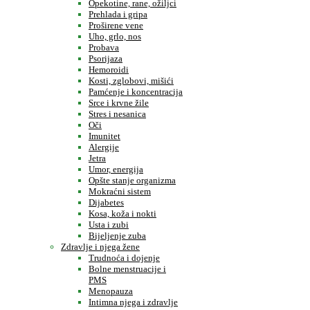
Opekotine, rane, ožiljci
Prehlada i gripa
Proširene vene
Uho, grlo, nos
Probava
Psorijaza
Hemoroidi
Kosti, zglobovi, mišići
Pamćenje i koncentracija
Srce i krvne žile
Stres i nesanica
Oči
Imunitet
Alergije
Jetra
Umor, energija
Opšte stanje organizma
Mokraćni sistem
Dijabetes
Kosa, koža i nokti
Usta i zubi
Bijeljenje zuba
Zdravlje i njega žene
Trudnoća i dojenje
Bolne menstruacije i
PMS
Menopauza
Intimna njega i zdravlje