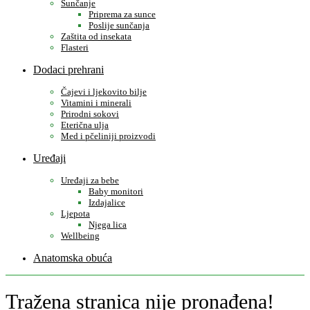
Sunčanje
Priprema za sunce
Poslije sunčanja
Zaštita od insekata
Flasteri
Dodaci prehrani
Čajevi i ljekovito bilje
Vitamini i minerali
Prirodni sokovi
Eterična ulja
Med i pčeliniji proizvodi
Uređaji
Uređaji za bebe
Baby monitori
Izdajalice
Ljepota
Njega lica
Wellbeing
Anatomska obuća
Tražena stranica nije pronađena!