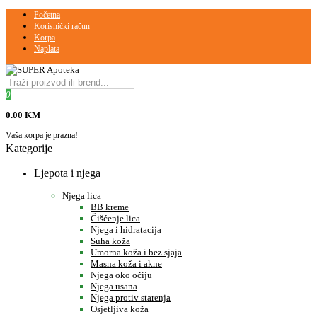
Početna
Korisnički račun
Korpa
Naplata
0
0.00 KM
Vaša korpa je prazna!
Kategorije
Ljepota i njega
Njega lica
BB kreme
Čišćenje lica
Njega i hidratacija
Suha koža
Umorna koža i bez sjaja
Masna koža i akne
Njega oko očiju
Njega usana
Njega protiv starenja
Osjetljiva koža