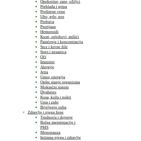
Opekotine, rane, ožiljci
Prehlada i gripa
Proširene vene
Uho, grlo, nos
Probava
Psorijaza
Hemoroidi
Kosti, zglobovi, mišići
Pamćenje i koncentracija
Srce i krvne žile
Stres i nesanica
Oči
Imunitet
Alergije
Jetra
Umor, energija
Opšte stanje organizma
Mokraćni sistem
Dijabetes
Kosa, koža i nokti
Usta i zubi
Bijeljenje zuba
Zdravlje i njega žene
Trudnoća i dojenje
Bolne menstruacije i
PMS
Menopauza
Intimna njega i zdravlje