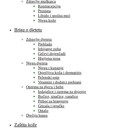
Zdravlje muškarca
Kontracepcija
Prostata
Libido i spolna moć
Njega kože
Briga o djetetu
Zdravlje djeteta
Prehlada
Izbijanje zuba
Grčevi dojenčadi
Higijena nosa
Njega djeteta
Njega i kupanje
Osjetljiva koža i dermatitis
Pelenski osip
Vitamini i dodatci prehrani
Oprema za djecu i bebe
Izdajalice i oprema za dojenje
Bočice, sisačice, varalice
Pribor za hranjenje
Grizala i igračke
Ostalo
Dječija hrana
Zaštita kože