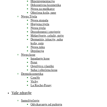
Hiperpigmentacija
Dekorativna kozmetika
Njega za muškarce
Oštećena koža, rane
Njega Tijela
Njega stopala
Higijena tijela
Njega tijela
Dezodoransi i znojenje
Mršavljenje, celulit, strije
Dermatitis, iritacije, suha
koža, osip
Njega ruku
Depilacija
Njega kose
Ispadanje kose
Perut
Osjetljivo vlasište
Suha i oštećena kosa
Dermokozmetika
CeraVe
Vichy
La Roche-Posay
Vaše zdravlje
Samoliječenje
Odvikavanje od pušenja