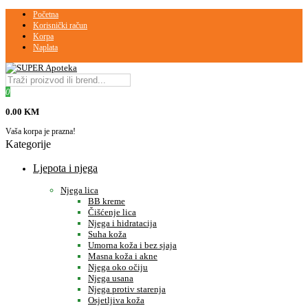
Početna
Korisnički račun
Korpa
Naplata
0
0.00 KM
Vaša korpa je prazna!
Kategorije
Ljepota i njega
Njega lica
BB kreme
Čišćenje lica
Njega i hidratacija
Suha koža
Umorna koža i bez sjaja
Masna koža i akne
Njega oko očiju
Njega usana
Njega protiv starenja
Osjetljiva koža