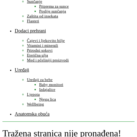
Sunčanje
Priprema za sunce
Poslije sunčanja
Zaštita od insekata
Flasteri
Dodaci prehrani
Čajevi i ljekovito bilje
Vitamini i minerali
Prirodni sokovi
Eterična ulja
Med i pčeliniji proizvodi
Uređaji
Uređaji za bebe
Baby monitori
Izdajalice
Ljepota
Njega lica
Wellbeing
Anatomska obuća
Tražena stranica nije pronađena!