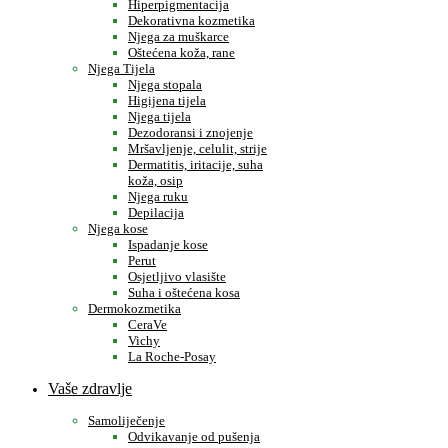
Hiperpigmentacija
Dekorativna kozmetika
Njega za muškarce
Oštećena koža, rane
Njega Tijela
Njega stopala
Higijena tijela
Njega tijela
Dezodoransi i znojenje
Mršavljenje, celulit, strije
Dermatitis, iritacije, suha
koža, osip
Njega ruku
Depilacija
Njega kose
Ispadanje kose
Perut
Osjetljivo vlasište
Suha i oštećena kosa
Dermokozmetika
CeraVe
Vichy
La Roche-Posay
Vaše zdravlje
Samoliječenje
Odvikavanje od pušenja