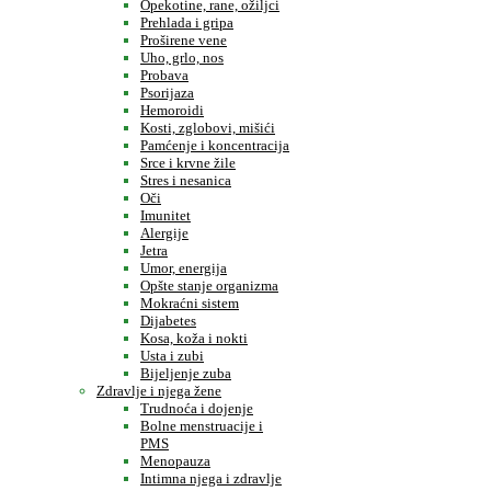
Opekotine, rane, ožiljci
Prehlada i gripa
Proširene vene
Uho, grlo, nos
Probava
Psorijaza
Hemoroidi
Kosti, zglobovi, mišići
Pamćenje i koncentracija
Srce i krvne žile
Stres i nesanica
Oči
Imunitet
Alergije
Jetra
Umor, energija
Opšte stanje organizma
Mokraćni sistem
Dijabetes
Kosa, koža i nokti
Usta i zubi
Bijeljenje zuba
Zdravlje i njega žene
Trudnoća i dojenje
Bolne menstruacije i
PMS
Menopauza
Intimna njega i zdravlje