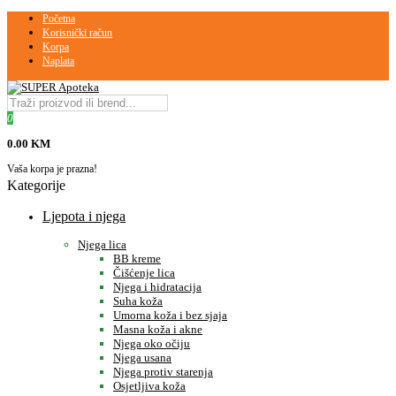
Početna
Korisnički račun
Korpa
Naplata
0
0.00 KM
Vaša korpa je prazna!
Kategorije
Ljepota i njega
Njega lica
BB kreme
Čišćenje lica
Njega i hidratacija
Suha koža
Umorna koža i bez sjaja
Masna koža i akne
Njega oko očiju
Njega usana
Njega protiv starenja
Osjetljiva koža