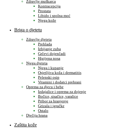
Zdravlje muškarca
Kontracepcija
Prostata
Libido i spolna moć
Njega kože
Briga o djetetu
Zdravlje djeteta
Prehlada
Izbijanje zuba
Grčevi dojenčadi
Higijena nosa
Njega djeteta
Njega i kupanje
Osjetljiva koža i dermatitis
Pelenski osip
Vitamini i dodatci prehrani
Oprema za djecu i bebe
Izdajalice i oprema za dojenje
Bočice, sisačice, varalice
Pribor za hranjenje
Grizala i igračke
Ostalo
Dječija hrana
Zaštita kože