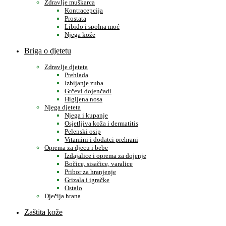
Zdravlje muškarca
Kontracepcija
Prostata
Libido i spolna moć
Njega kože
Briga o djetetu
Zdravlje djeteta
Prehlada
Izbijanje zuba
Grčevi dojenčadi
Higijena nosa
Njega djeteta
Njega i kupanje
Osjetljiva koža i dermatitis
Pelenski osip
Vitamini i dodatci prehrani
Oprema za djecu i bebe
Izdajalice i oprema za dojenje
Bočice, sisačice, varalice
Pribor za hranjenje
Grizala i igračke
Ostalo
Dječija hrana
Zaštita kože