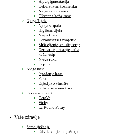
Hiperpigmentacija
Dekorativna kozmetika
Njega za muškarce
Oštećena koža, rane
Njega Tijela
Njega stopala
Higijena tijela
Njega tijela
Dezodoransi i znojenje
Mršavljenje, celulit, strije
Dermatitis, iritacije, suha
koža, osip
Njega ruku
Depilacija
Njega kose
Ispadanje kose
Perut
Osjetljivo vlasište
Suha i oštećena kosa
Dermokozmetika
CeraVe
Vichy
La Roche-Posay
Vaše zdravlje
Samoliječenje
Odvikavanje od pušenja