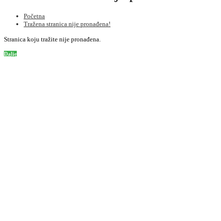
Početna
Tražena stranica nije pronađena!
Stranica koju tražite nije pronađena.
Dalje
Informacije
O nama
Informacije o dostavi
Privatnost
Uslovi korištenja
Kako poručiti
Podrška korisnicima
Kontaktirajte nas
Mapa stranice
Često postavljena pitanja
Dodatno