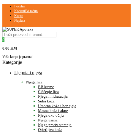
Početna
Korisnički račun
Korpa
Naplata
0
0.00 KM
Vaša korpa je prazna!
Kategorije
Ljepota i njega
Njega lica
BB kreme
Čišćenje lica
Njega i hidratacija
Suha koža
Umorna koža i bez sjaja
Masna koža i akne
Njega oko očiju
Njega usana
Njega protiv starenja
Osjetljiva koža