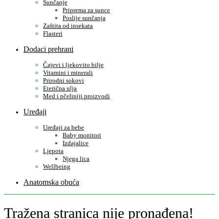
Sunčanje
Priprema za sunce
Poslije sunčanja
Zaštita od insekata
Flasteri
Dodaci prehrani
Čajevi i ljekovito bilje
Vitamini i minerali
Prirodni sokovi
Eterična ulja
Med i pčeliniji proizvodi
Uređaji
Uređaji za bebe
Baby monitori
Izdajalice
Ljepota
Njega lica
Wellbeing
Anatomska obuća
Tražena stranica nije pronađena!