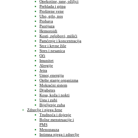
Opekotine, rane, ožiljci
Prehlada i gripa
Proširene vene
Uho, grlo, nos
Probava
Psorijaza
Hemoroidi
Kosti, zglobovi, mišići
Pamćenje i koncentracija
Srce i krvne žile
Stres i nesanica
Oči
Imunitet
Alergije
Jetra
Umor, energija
Opšte stanje organizma
Mokraćni sistem
Dijabetes
Kosa, koža i nokti
Usta i zubi
Bijeljenje zuba
Zdravlje i njega žene
Trudnoća i dojenje
Bolne menstruacije i
PMS
Menopauza
Intimna njega i zdravlje