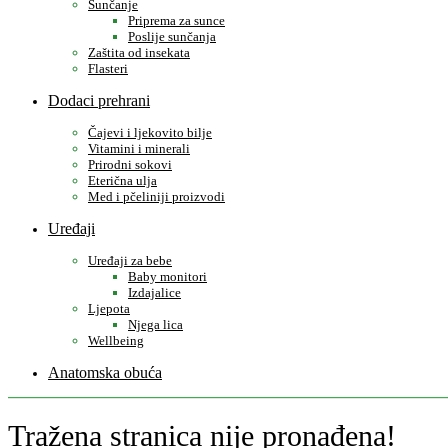
Sunčanje
Priprema za sunce
Poslije sunčanja
Zaštita od insekata
Flasteri
Dodaci prehrani
Čajevi i ljekovito bilje
Vitamini i minerali
Prirodni sokovi
Eterična ulja
Med i pčeliniji proizvodi
Uređaji
Uređaji za bebe
Baby monitori
Izdajalice
Ljepota
Njega lica
Wellbeing
Anatomska obuća
Tražena stranica nije pronađena!