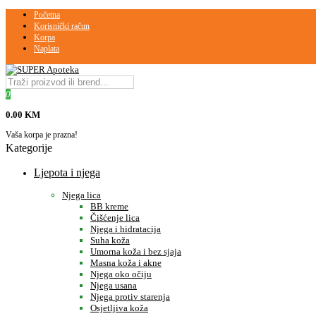
Početna
Korisnički račun
Korpa
Naplata
0
0.00 KM
Vaša korpa je prazna!
Kategorije
Ljepota i njega
Njega lica
BB kreme
Čišćenje lica
Njega i hidratacija
Suha koža
Umorna koža i bez sjaja
Masna koža i akne
Njega oko očiju
Njega usana
Njega protiv starenja
Osjetljiva koža