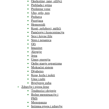
Opekotine, rane, ožiljci
Prehlada i gripa
Proširene vene
Uho, grlo, nos
Probava
Psorijaza
Hemoroidi
Kosti, zglobovi, mišići
Pamćenje i koncentracija
Srce i krvne žile
Stres i nesanica
Oči
Imunitet
Alergije
Jetra
Umor, energija
Opšte stanje organizma
Mokraćni sistem
Dijabetes
Kosa, koža i nokti
Usta i zubi
Bijeljenje zuba
Zdravlje i njega žene
Trudnoća i dojenje
Bolne menstruacije i
PMS
Menopauza
Intimna njega i zdravlje