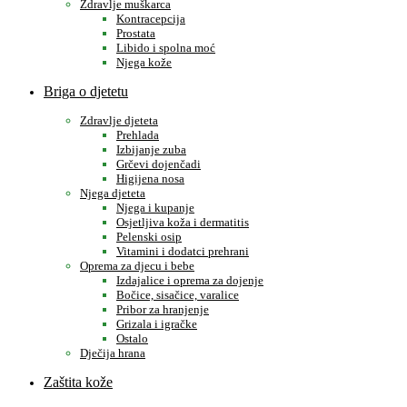
Zdravlje muškarca
Kontracepcija
Prostata
Libido i spolna moć
Njega kože
Briga o djetetu
Zdravlje djeteta
Prehlada
Izbijanje zuba
Grčevi dojenčadi
Higijena nosa
Njega djeteta
Njega i kupanje
Osjetljiva koža i dermatitis
Pelenski osip
Vitamini i dodatci prehrani
Oprema za djecu i bebe
Izdajalice i oprema za dojenje
Bočice, sisačice, varalice
Pribor za hranjenje
Grizala i igračke
Ostalo
Dječija hrana
Zaštita kože