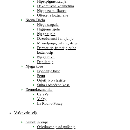
Hiperpigmentacija
Dekorativna kozmetika
Njega za muškarce
Oštećena koža, rane
Njega Tijela
Njega stopala
Higijena tijela
Njega tijela
Dezodoransi i znojenje
Mršavljenje, celulit, strije
Dermatitis, iritacije, suha
koža, osip
Njega ruku
Depilacija
Njega kose
Ispadanje kose
Perut
Osjetljivo vlasište
Suha i oštećena kosa
Dermokozmetika
CeraVe
Vichy
La Roche-Posay
Vaše zdravlje
Samoliječenje
Odvikavanje od pušenja