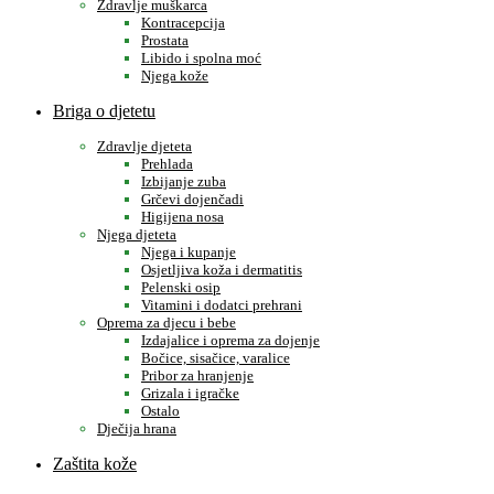
Zdravlje muškarca
Kontracepcija
Prostata
Libido i spolna moć
Njega kože
Briga o djetetu
Zdravlje djeteta
Prehlada
Izbijanje zuba
Grčevi dojenčadi
Higijena nosa
Njega djeteta
Njega i kupanje
Osjetljiva koža i dermatitis
Pelenski osip
Vitamini i dodatci prehrani
Oprema za djecu i bebe
Izdajalice i oprema za dojenje
Bočice, sisačice, varalice
Pribor za hranjenje
Grizala i igračke
Ostalo
Dječija hrana
Zaštita kože