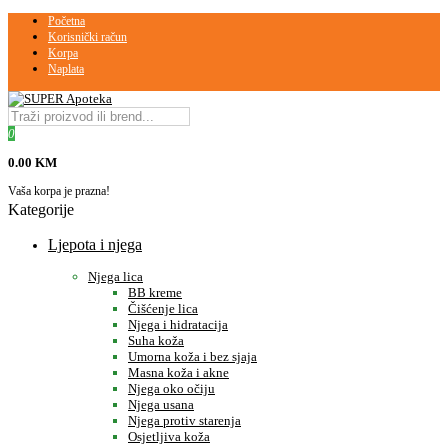
Početna
Korisnički račun
Korpa
Naplata
0
0.00 KM
Vaša korpa je prazna!
Kategorije
Ljepota i njega
Njega lica
BB kreme
Čišćenje lica
Njega i hidratacija
Suha koža
Umorna koža i bez sjaja
Masna koža i akne
Njega oko očiju
Njega usana
Njega protiv starenja
Osjetljiva koža