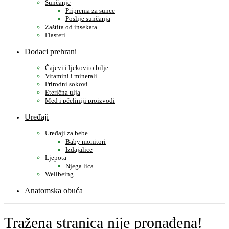
Sunčanje
Priprema za sunce
Poslije sunčanja
Zaštita od insekata
Flasteri
Dodaci prehrani
Čajevi i ljekovito bilje
Vitamini i minerali
Prirodni sokovi
Eterična ulja
Med i pčeliniji proizvodi
Uređaji
Uređaji za bebe
Baby monitori
Izdajalice
Ljepota
Njega lica
Wellbeing
Anatomska obuća
Tražena stranica nije pronađena!