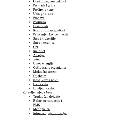
Opekotine, rane, ožiljci
Prehlada i gripa
Proširene vene
Uho, grlo, nos
Probava
Psorijaza
Hemoroidi
Kosti, zglobovi, mišići
Pamćenje i koncentracija
Srce i krvne žile
Stres i nesanica
Oči
Imunitet
Alergije
Jetra
Umor, energija
Opšte stanje organizma
Mokraćni sistem
Dijabetes
Kosa, koža i nokti
Usta i zubi
Bijeljenje zuba
Zdravlje i njega žene
Trudnoća i dojenje
Bolne menstruacije i
PMS
Menopauza
Intimna njega i zdravlje