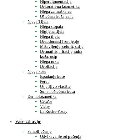
Hiperpigmentacija
Dekorativna kozmetika
Njega za muškarce
Oštećena koža, rane
Njega Tijela
Njega stopala
Higijena tijela
Njega tijela
Dezodoransi i znojenje
Mršavljenje, celulit, strije
Dermatitis, iritacije, suha
koža, osip
Njega ruku
Depilacija
Njega kose
Ispadanje kose
Perut
Osjetljivo vlasište
Suha i oštećena kosa
Dermokozmetika
CeraVe
Vichy
La Roche-Posay
Vaše zdravlje
Samoliječenje
Odvikavanje od pušenja