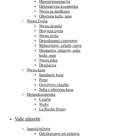
Hiperpigmentacija
Dekorativna kozmetika
Njega za muškarce
Oštećena koža, rane
Njega Tijela
Njega stopala
Higijena tijela
Njega tijela
Dezodoransi i znojenje
Mršavljenje, celulit, strije
Dermatitis, iritacije, suha
koža, osip
Njega ruku
Depilacija
Njega kose
Ispadanje kose
Perut
Osjetljivo vlasište
Suha i oštećena kosa
Dermokozmetika
CeraVe
Vichy
La Roche-Posay
Vaše zdravlje
Samoliječenje
Odvikavanje od pušenja