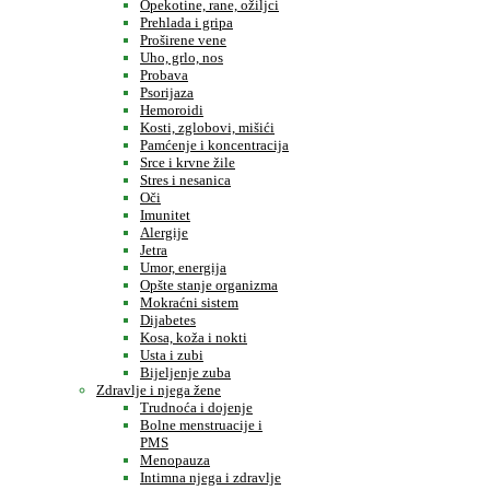
Opekotine, rane, ožiljci
Prehlada i gripa
Proširene vene
Uho, grlo, nos
Probava
Psorijaza
Hemoroidi
Kosti, zglobovi, mišići
Pamćenje i koncentracija
Srce i krvne žile
Stres i nesanica
Oči
Imunitet
Alergije
Jetra
Umor, energija
Opšte stanje organizma
Mokraćni sistem
Dijabetes
Kosa, koža i nokti
Usta i zubi
Bijeljenje zuba
Zdravlje i njega žene
Trudnoća i dojenje
Bolne menstruacije i
PMS
Menopauza
Intimna njega i zdravlje