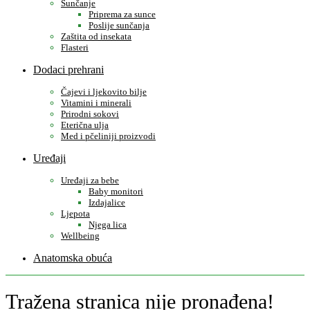
Sunčanje
Priprema za sunce
Poslije sunčanja
Zaštita od insekata
Flasteri
Dodaci prehrani
Čajevi i ljekovito bilje
Vitamini i minerali
Prirodni sokovi
Eterična ulja
Med i pčeliniji proizvodi
Uređaji
Uređaji za bebe
Baby monitori
Izdajalice
Ljepota
Njega lica
Wellbeing
Anatomska obuća
Tražena stranica nije pronađena!