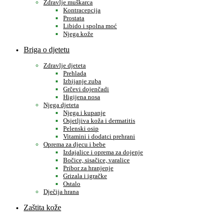
Zdravlje muškarca
Kontracepcija
Prostata
Libido i spolna moć
Njega kože
Briga o djetetu
Zdravlje djeteta
Prehlada
Izbijanje zuba
Grčevi dojenčadi
Higijena nosa
Njega djeteta
Njega i kupanje
Osjetljiva koža i dermatitis
Pelenski osip
Vitamini i dodatci prehrani
Oprema za djecu i bebe
Izdajalice i oprema za dojenje
Bočice, sisačice, varalice
Pribor za hranjenje
Grizala i igračke
Ostalo
Dječija hrana
Zaštita kože