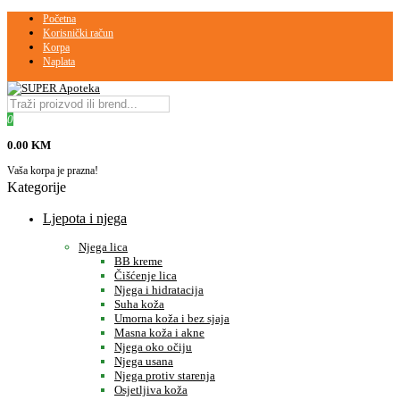
Početna
Korisnički račun
Korpa
Naplata
0
0.00 KM
Vaša korpa je prazna!
Kategorije
Ljepota i njega
Njega lica
BB kreme
Čišćenje lica
Njega i hidratacija
Suha koža
Umorna koža i bez sjaja
Masna koža i akne
Njega oko očiju
Njega usana
Njega protiv starenja
Osjetljiva koža