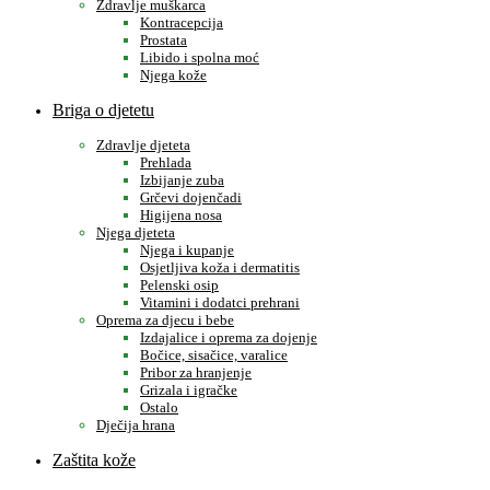
Zdravlje muškarca
Kontracepcija
Prostata
Libido i spolna moć
Njega kože
Briga o djetetu
Zdravlje djeteta
Prehlada
Izbijanje zuba
Grčevi dojenčadi
Higijena nosa
Njega djeteta
Njega i kupanje
Osjetljiva koža i dermatitis
Pelenski osip
Vitamini i dodatci prehrani
Oprema za djecu i bebe
Izdajalice i oprema za dojenje
Bočice, sisačice, varalice
Pribor za hranjenje
Grizala i igračke
Ostalo
Dječija hrana
Zaštita kože