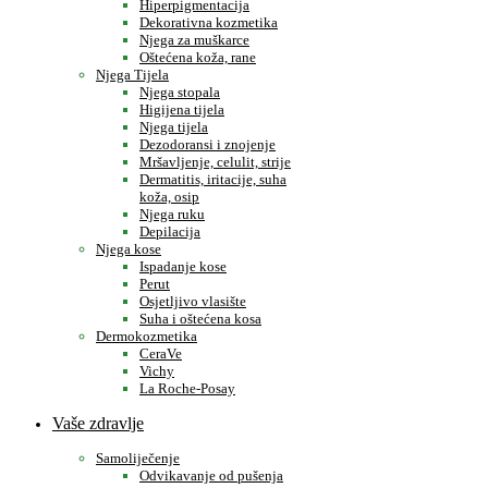
Hiperpigmentacija
Dekorativna kozmetika
Njega za muškarce
Oštećena koža, rane
Njega Tijela
Njega stopala
Higijena tijela
Njega tijela
Dezodoransi i znojenje
Mršavljenje, celulit, strije
Dermatitis, iritacije, suha
koža, osip
Njega ruku
Depilacija
Njega kose
Ispadanje kose
Perut
Osjetljivo vlasište
Suha i oštećena kosa
Dermokozmetika
CeraVe
Vichy
La Roche-Posay
Vaše zdravlje
Samoliječenje
Odvikavanje od pušenja