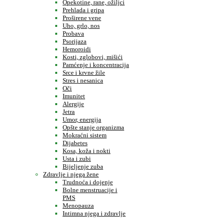
Opekotine, rane, ožiljci
Prehlada i gripa
Proširene vene
Uho, grlo, nos
Probava
Psorijaza
Hemoroidi
Kosti, zglobovi, mišići
Pamćenje i koncentracija
Srce i krvne žile
Stres i nesanica
Oči
Imunitet
Alergije
Jetra
Umor, energija
Opšte stanje organizma
Mokraćni sistem
Dijabetes
Kosa, koža i nokti
Usta i zubi
Bijeljenje zuba
Zdravlje i njega žene
Trudnoća i dojenje
Bolne menstruacije i
PMS
Menopauza
Intimna njega i zdravlje