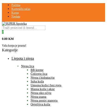
Početna
Korisnički račun
Korpa
Naplata
0
0.00 KM
Vaša korpa je prazna!
Kategorije
Ljepota i njega
Njega lica
BB kreme
Čišćenje lica
Njega i hidratacija
Suha koža
Umorna koža i bez sjaja
Masna koža i akne
Njega oko očiju
Njega usana
Njega protiv starenja
Osjetljiva koža