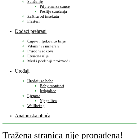
Sunčanje
Priprema za sunce
Poslije sunčanja
Zaštita od insekata
Flasteri
Dodaci prehrani
Čajevi i ljekovito bilje
Vitamini i minerali
Prirodni sokovi
Eterična ulja
Med i pčeliniji proizvodi
Uređaji
Uređaji za bebe
Baby monitori
Izdajalice
Ljepota
Njega lica
Wellbeing
Anatomska obuća
Tražena stranica nije pronađena!