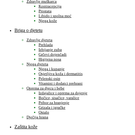
Zdravlje muškarca
Kontracepcija
Prostata
Libido i spolna moć
Njega kože
Briga o djetetu
Zdravlje djeteta
Prehlada
Izbijanje zuba
Grčevi dojenčadi
Higijena nosa
Njega djeteta
Njega i kupanje
Osjetljiva koža i dermatitis
Pelenski osip
Vitamini i dodatci prehrani
Oprema za djecu i bebe
Izdajalice i oprema za dojenje
Bočice, sisačice, varalice
Pribor za hranjenje
Grizala i igračke
Ostalo
Dječija hrana
Zaštita kože