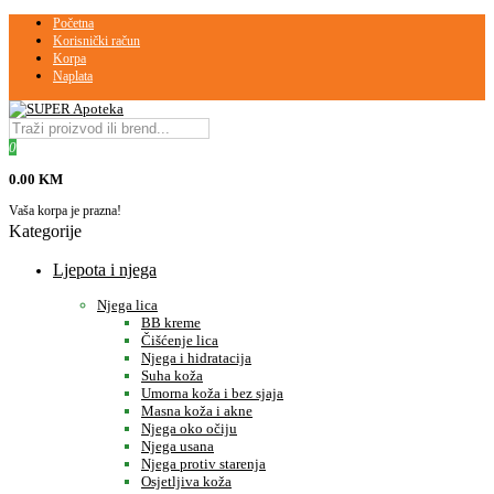
Početna
Korisnički račun
Korpa
Naplata
0
0.00 KM
Vaša korpa je prazna!
Kategorije
Ljepota i njega
Njega lica
BB kreme
Čišćenje lica
Njega i hidratacija
Suha koža
Umorna koža i bez sjaja
Masna koža i akne
Njega oko očiju
Njega usana
Njega protiv starenja
Osjetljiva koža