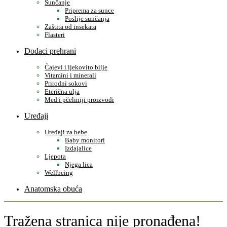
Sunčanje
Priprema za sunce
Poslije sunčanja
Zaštita od insekata
Flasteri
Dodaci prehrani
Čajevi i ljekovito bilje
Vitamini i minerali
Prirodni sokovi
Eterična ulja
Med i pčeliniji proizvodi
Uređaji
Uređaji za bebe
Baby monitori
Izdajalice
Ljepota
Njega lica
Wellbeing
Anatomska obuća
Tražena stranica nije pronađena!