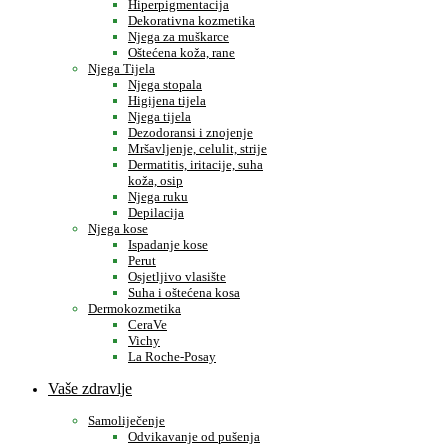
Hiperpigmentacija
Dekorativna kozmetika
Njega za muškarce
Oštećena koža, rane
Njega Tijela
Njega stopala
Higijena tijela
Njega tijela
Dezodoransi i znojenje
Mršavljenje, celulit, strije
Dermatitis, iritacije, suha
koža, osip
Njega ruku
Depilacija
Njega kose
Ispadanje kose
Perut
Osjetljivo vlasište
Suha i oštećena kosa
Dermokozmetika
CeraVe
Vichy
La Roche-Posay
Vaše zdravlje
Samoliječenje
Odvikavanje od pušenja