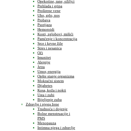
Opekotine, rane, ožiljci
Prehlada i gripa
Proširene vene
Uho, grlo, nos
Probava
Psorijaza
Hemoroidi
Kosti, zglobovi, mišići
Pamćenje i koncentracija
Srce i krvne žile
Stres i nesanica
Oči
Imunitet
Alergije
Jetra
Umor, energija
Opšte stanje organizma
Mokraćni sistem
Dijabetes
Kosa, koža i nokti
Usta i zubi
Bijeljenje zuba
Zdravlje i njega žene
Trudnoća i dojenje
Bolne menstruacije i
PMS
Menopauza
Intimna njega i zdravlje