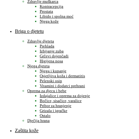
Zdravlje muškarca
Kontracepcija
Prostata
Libido i spolna moć
Njega kože
Briga o djetetu
Zdravlje djeteta
Prehlada
Izbijanje zuba
Grčevi dojenčadi
Higijena nosa
Njega djeteta
Njega i kupanje
Osjetljiva koža i dermatitis
Pelenski osip
Vitamini i dodatci prehrani
Oprema za djecu i bebe
Izdajalice i oprema za dojenje
Bočice, sisačice, varalice
Pribor za hranjenje
Grizala i igračke
Ostalo
Dječija hrana
Zaštita kože