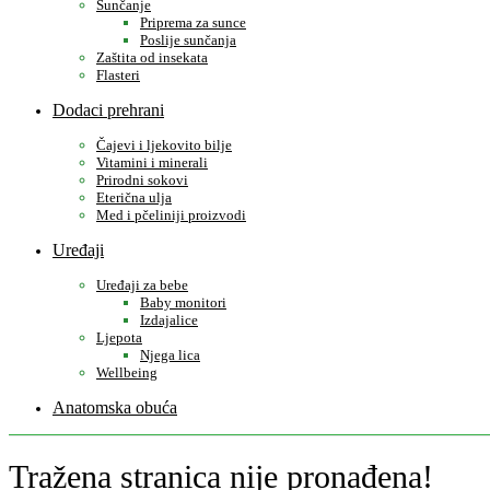
Sunčanje
Priprema za sunce
Poslije sunčanja
Zaštita od insekata
Flasteri
Dodaci prehrani
Čajevi i ljekovito bilje
Vitamini i minerali
Prirodni sokovi
Eterična ulja
Med i pčeliniji proizvodi
Uređaji
Uređaji za bebe
Baby monitori
Izdajalice
Ljepota
Njega lica
Wellbeing
Anatomska obuća
Tražena stranica nije pronađena!