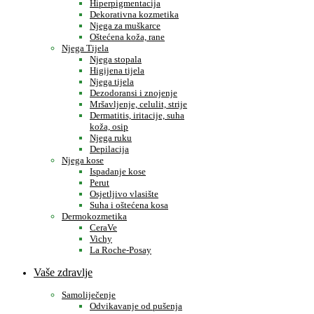
Hiperpigmentacija
Dekorativna kozmetika
Njega za muškarce
Oštećena koža, rane
Njega Tijela
Njega stopala
Higijena tijela
Njega tijela
Dezodoransi i znojenje
Mršavljenje, celulit, strije
Dermatitis, iritacije, suha
koža, osip
Njega ruku
Depilacija
Njega kose
Ispadanje kose
Perut
Osjetljivo vlasište
Suha i oštećena kosa
Dermokozmetika
CeraVe
Vichy
La Roche-Posay
Vaše zdravlje
Samoliječenje
Odvikavanje od pušenja