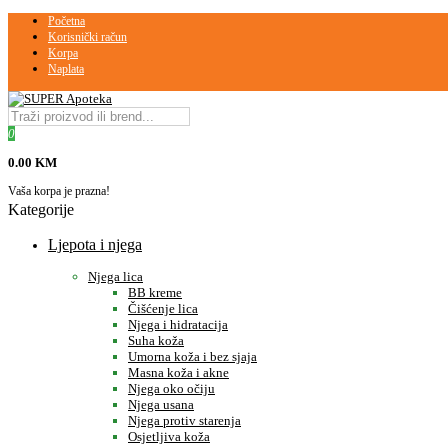
Početna
Korisnički račun
Korpa
Naplata
0
0.00 KM
Vaša korpa je prazna!
Kategorije
Ljepota i njega
Njega lica
BB kreme
Čišćenje lica
Njega i hidratacija
Suha koža
Umorna koža i bez sjaja
Masna koža i akne
Njega oko očiju
Njega usana
Njega protiv starenja
Osjetljiva koža