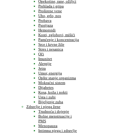
Opekotine, rane, ožiljci
Prehlada i gripa
Proširene vene
Uho, grlo, nos
Probava
Psorijaza
Hemoroidi
Kosti, zglobovi, mišići
Pamćenje i koncentracija
Srce i krvne žile
Stres i nesanica
Oči
Imunitet
Alergije
Jetra
Umor, energija
Opšte stanje organizma
Mokraćni sistem
Dijabetes
Kosa, koža i nokti
Usta i zubi
Bijeljenje zuba
Zdravlje i njega žene
Trudnoća i dojenje
Bolne menstruacije i
PMS
Menopauza
Intimna njega i zdravlje