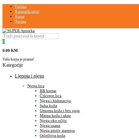
Početna
Korisnički račun
Korpa
Naplata
0
0.00 KM
Vaša korpa je prazna!
Kategorije
Ljepota i njega
Njega lica
BB kreme
Čišćenje lica
Njega i hidratacija
Suha koža
Umorna koža i bez sjaja
Masna koža i akne
Njega oko očiju
Njega usana
Njega protiv starenja
Osjetljiva koža