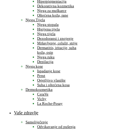
Hiperpigmentacija
Dekorativna kozmetika
Njega za muškarce
Oštećena koža, rane
Njega Tijela
Njega stopala
Higijena tijela
Njega tijela
Dezodoransi i znojenje
Mršavljenje, celulit, strije
Dermatitis, iritacije, suha
koža, osip
Njega ruku
Depilacija
Njega kose
Ispadanje kose
Perut
Osjetljivo vlasište
Suha i oštećena kosa
Dermokozmetika
CeraVe
Vichy
La Roche-Posay
Vaše zdravlje
Samoliječenje
Odvikavanje od pušenja