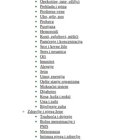
Opekotine, rane, ožiljci
Prehlada i gripa
Proširene vene
Uho, grlo, nos
Probava
Psorijaza
Hemoroidi
Kosti, zglobovi, mišići
Pamćenje i koncentracija
Srce i krvne žile
Stres i nesanica
Oči
Imunitet
Alergije
Jetra
Umor, energija
Opšte stanje organizma
Mokraćni sistem
Dijabetes
Kosa, koža i nokti
Usta i zubi
Bijeljenje zuba
Zdravlje i njega žene
Trudnoća i dojenje
Bolne menstruacije i
PMS
Menopauza
Intimna njega i zdravlje