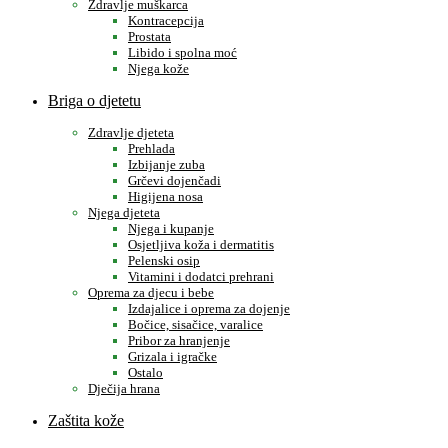
Zdravlje muškarca
Kontracepcija
Prostata
Libido i spolna moć
Njega kože
Briga o djetetu
Zdravlje djeteta
Prehlada
Izbijanje zuba
Grčevi dojenčadi
Higijena nosa
Njega djeteta
Njega i kupanje
Osjetljiva koža i dermatitis
Pelenski osip
Vitamini i dodatci prehrani
Oprema za djecu i bebe
Izdajalice i oprema za dojenje
Bočice, sisačice, varalice
Pribor za hranjenje
Grizala i igračke
Ostalo
Dječija hrana
Zaštita kože