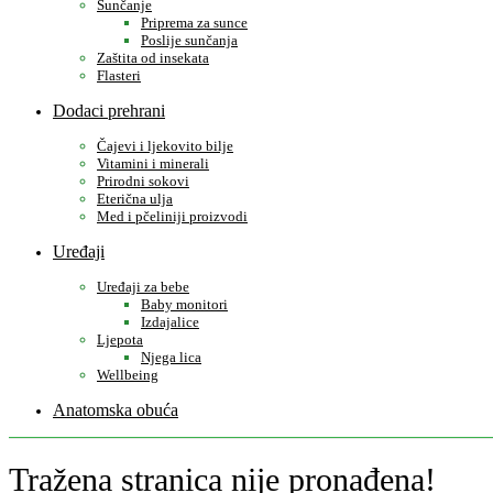
Sunčanje
Priprema za sunce
Poslije sunčanja
Zaštita od insekata
Flasteri
Dodaci prehrani
Čajevi i ljekovito bilje
Vitamini i minerali
Prirodni sokovi
Eterična ulja
Med i pčeliniji proizvodi
Uređaji
Uređaji za bebe
Baby monitori
Izdajalice
Ljepota
Njega lica
Wellbeing
Anatomska obuća
Tražena stranica nije pronađena!