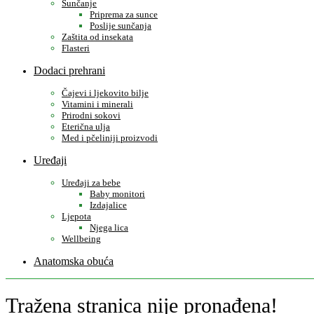
Sunčanje
Priprema za sunce
Poslije sunčanja
Zaštita od insekata
Flasteri
Dodaci prehrani
Čajevi i ljekovito bilje
Vitamini i minerali
Prirodni sokovi
Eterična ulja
Med i pčeliniji proizvodi
Uređaji
Uređaji za bebe
Baby monitori
Izdajalice
Ljepota
Njega lica
Wellbeing
Anatomska obuća
Tražena stranica nije pronađena!