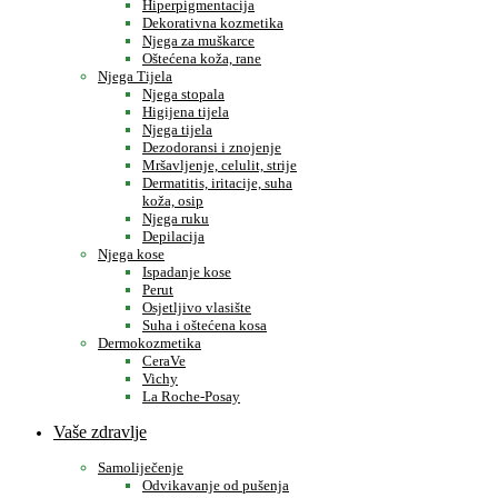
Hiperpigmentacija
Dekorativna kozmetika
Njega za muškarce
Oštećena koža, rane
Njega Tijela
Njega stopala
Higijena tijela
Njega tijela
Dezodoransi i znojenje
Mršavljenje, celulit, strije
Dermatitis, iritacije, suha
koža, osip
Njega ruku
Depilacija
Njega kose
Ispadanje kose
Perut
Osjetljivo vlasište
Suha i oštećena kosa
Dermokozmetika
CeraVe
Vichy
La Roche-Posay
Vaše zdravlje
Samoliječenje
Odvikavanje od pušenja