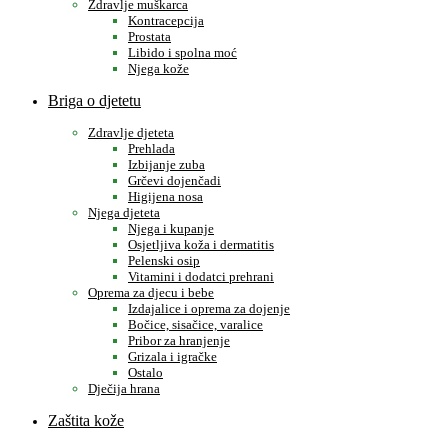
Zdravlje muškarca
Kontracepcija
Prostata
Libido i spolna moć
Njega kože
Briga o djetetu
Zdravlje djeteta
Prehlada
Izbijanje zuba
Grčevi dojenčadi
Higijena nosa
Njega djeteta
Njega i kupanje
Osjetljiva koža i dermatitis
Pelenski osip
Vitamini i dodatci prehrani
Oprema za djecu i bebe
Izdajalice i oprema za dojenje
Bočice, sisačice, varalice
Pribor za hranjenje
Grizala i igračke
Ostalo
Dječija hrana
Zaštita kože