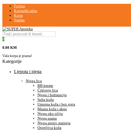
Početna
Korisnički račun
Korpa
Naplata
0
0.00 KM
Vaša korpa je prazna!
Kategorije
Ljepota i njega
Njega lica
BB kreme
Čišćenje lica
Njega i hidratacija
Suha koža
Umorna koža i bez sjaja
Masna koža i akne
Njega oko očiju
Njega usana
Njega protiv starenja
Osjetljiva koža