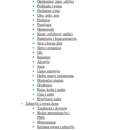
Opekotine, rane, ožiljci
Prehlada i gripa
Proširene vene
Uho, grlo, nos
Probava
Psorijaza
Hemoroidi
Kosti, zglobovi, mišići
Pamćenje i koncentracija
Srce i krvne žile
Stres i nesanica
Oči
Imunitet
Alergije
Jetra
Umor, energija
Opšte stanje organizma
Mokraćni sistem
Dijabetes
Kosa, koža i nokti
Usta i zubi
Bijeljenje zuba
Zdravlje i njega žene
Trudnoća i dojenje
Bolne menstruacije i
PMS
Menopauza
Intimna njega i zdravlje