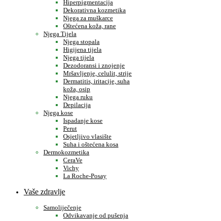
Hiperpigmentacija
Dekorativna kozmetika
Njega za muškarce
Oštećena koža, rane
Njega Tijela
Njega stopala
Higijena tijela
Njega tijela
Dezodoransi i znojenje
Mršavljenje, celulit, strije
Dermatitis, iritacije, suha
koža, osip
Njega ruku
Depilacija
Njega kose
Ispadanje kose
Perut
Osjetljivo vlasište
Suha i oštećena kosa
Dermokozmetika
CeraVe
Vichy
La Roche-Posay
Vaše zdravlje
Samoliječenje
Odvikavanje od pušenja