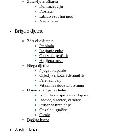
Zdravlje muškarca
Kontracepcija
Prostata
Libido i spolna moć
Njega kože
Briga o djetetu
Zdravlje djeteta
Prehlada
Izbijanje zuba
Grčevi dojenčadi
Higijena nosa
Njega djeteta
Njega i kupanje
Osjetljiva koža i dermatitis
Pelenski osip
Vitamini i dodatci prehrani
Oprema za djecu i bebe
Izdajalice i oprema za dojenje
Bočice, sisačice, varalice
Pribor za hranjenje
Grizala i igračke
Ostalo
Dječija hrana
Zaštita kože