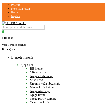
Početna
Korisnički račun
Korpa
Naplata
0
0.00 KM
Vaša korpa je prazna!
Kategorije
Ljepota i njega
Njega lica
BB kreme
Čišćenje lica
Njega i hidratacija
Suha koža
Umorna koža i bez sjaja
Masna koža i akne
Njega oko očiju
Njega usana
Njega protiv starenja
Osjetljiva koža