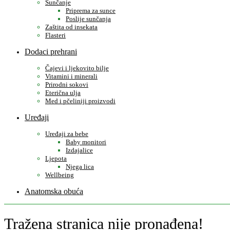
Sunčanje
Priprema za sunce
Poslije sunčanja
Zaštita od insekata
Flasteri
Dodaci prehrani
Čajevi i ljekovito bilje
Vitamini i minerali
Prirodni sokovi
Eterična ulja
Med i pčeliniji proizvodi
Uređaji
Uređaji za bebe
Baby monitori
Izdajalice
Ljepota
Njega lica
Wellbeing
Anatomska obuća
Tražena stranica nije pronađena!