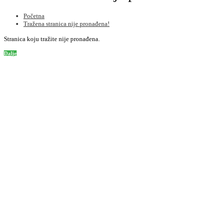
Početna
Tražena stranica nije pronađena!
Stranica koju tražite nije pronađena.
Dalje
Informacije
O nama
Informacije o dostavi
Privatnost
Uslovi korištenja
Kako poručiti
Podrška korisnicima
Kontaktirajte nas
Mapa stranice
Često postavljena pitanja
Dodatno