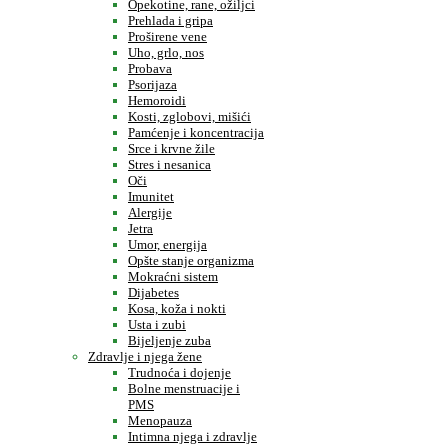
Opekotine, rane, ožiljci
Prehlada i gripa
Proširene vene
Uho, grlo, nos
Probava
Psorijaza
Hemoroidi
Kosti, zglobovi, mišići
Pamćenje i koncentracija
Srce i krvne žile
Stres i nesanica
Oči
Imunitet
Alergije
Jetra
Umor, energija
Opšte stanje organizma
Mokraćni sistem
Dijabetes
Kosa, koža i nokti
Usta i zubi
Bijeljenje zuba
Zdravlje i njega žene
Trudnoća i dojenje
Bolne menstruacije i
PMS
Menopauza
Intimna njega i zdravlje