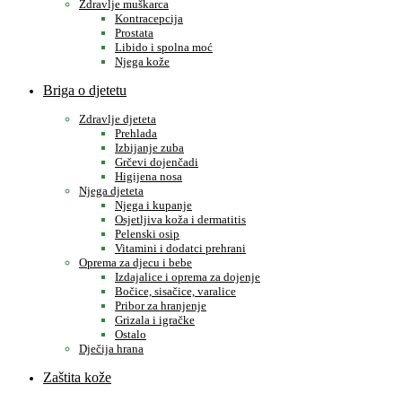
Zdravlje muškarca
Kontracepcija
Prostata
Libido i spolna moć
Njega kože
Briga o djetetu
Zdravlje djeteta
Prehlada
Izbijanje zuba
Grčevi dojenčadi
Higijena nosa
Njega djeteta
Njega i kupanje
Osjetljiva koža i dermatitis
Pelenski osip
Vitamini i dodatci prehrani
Oprema za djecu i bebe
Izdajalice i oprema za dojenje
Bočice, sisačice, varalice
Pribor za hranjenje
Grizala i igračke
Ostalo
Dječija hrana
Zaštita kože