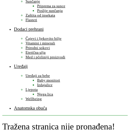
Sunčanje
Priprema za sunce
Poslije sunčanja
Zaštita od insekata
Flasteri
Dodaci prehrani
Čajevi i ljekovito bilje
Vitamini i minerali
Prirodni sokovi
Eterična ulja
Med i pčeliniji proizvodi
Uređaji
Uređaji za bebe
Baby monitori
Izdajalice
Ljepota
Njega lica
Wellbeing
Anatomska obuća
Tražena stranica nije pronađena!