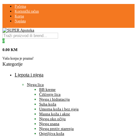
Početna
Korisnički račun
Korpa
Naplata
0
0.00 KM
Vaša korpa je prazna!
Kategorije
Ljepota i njega
Njega lica
BB kreme
Čišćenje lica
Njega i hidratacija
Suha koža
Umorna koža i bez sjaja
Masna koža i akne
Njega oko očiju
Njega usana
Njega protiv starenja
Osjetljiva koža