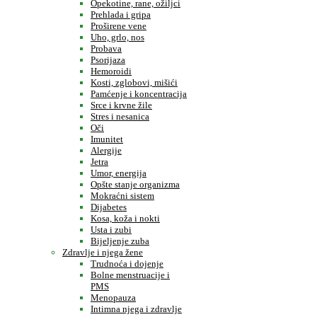
Opekotine, rane, ožiljci
Prehlada i gripa
Proširene vene
Uho, grlo, nos
Probava
Psorijaza
Hemoroidi
Kosti, zglobovi, mišići
Pamćenje i koncentracija
Srce i krvne žile
Stres i nesanica
Oči
Imunitet
Alergije
Jetra
Umor, energija
Opšte stanje organizma
Mokraćni sistem
Dijabetes
Kosa, koža i nokti
Usta i zubi
Bijeljenje zuba
Zdravlje i njega žene
Trudnoća i dojenje
Bolne menstruacije i
PMS
Menopauza
Intimna njega i zdravlje