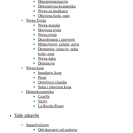
Hiperpigmentacija
Dekorativna kozmetika
Njega za muškarce
Oštećena koža, rane
Njega Tijela
Njega stopala
Higijena tijela
Njega tijela
Dezodoransi i znojenje
Mršavljenje, celulit, strije
Dermatitis, iritacije, suha
koža, osip
Njega ruku
Depilacija
Njega kose
Ispadanje kose
Perut
Osjetljivo vlasište
Suha i oštećena kosa
Dermokozmetika
CeraVe
Vichy
La Roche-Posay
Vaše zdravlje
Samoliječenje
Odvikavanje od pušenja