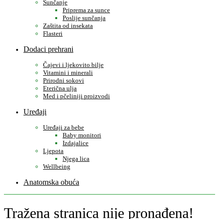
Sunčanje
Priprema za sunce
Poslije sunčanja
Zaštita od insekata
Flasteri
Dodaci prehrani
Čajevi i ljekovito bilje
Vitamini i minerali
Prirodni sokovi
Eterična ulja
Med i pčeliniji proizvodi
Uređaji
Uređaji za bebe
Baby monitori
Izdajalice
Ljepota
Njega lica
Wellbeing
Anatomska obuća
Tražena stranica nije pronađena!