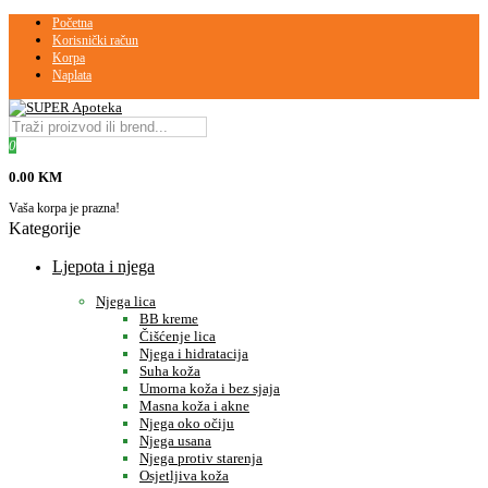
Početna
Korisnički račun
Korpa
Naplata
0
0.00 KM
Vaša korpa je prazna!
Kategorije
Ljepota i njega
Njega lica
BB kreme
Čišćenje lica
Njega i hidratacija
Suha koža
Umorna koža i bez sjaja
Masna koža i akne
Njega oko očiju
Njega usana
Njega protiv starenja
Osjetljiva koža