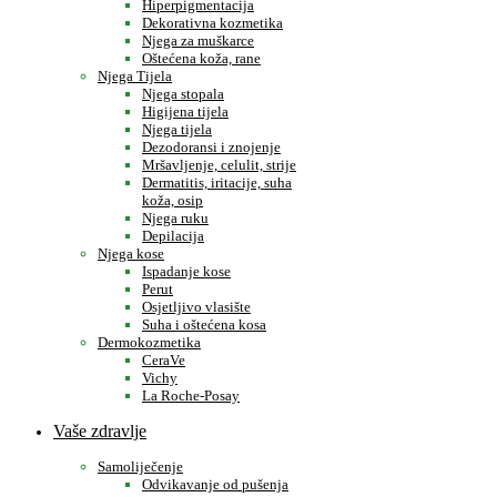
Hiperpigmentacija
Dekorativna kozmetika
Njega za muškarce
Oštećena koža, rane
Njega Tijela
Njega stopala
Higijena tijela
Njega tijela
Dezodoransi i znojenje
Mršavljenje, celulit, strije
Dermatitis, iritacije, suha
koža, osip
Njega ruku
Depilacija
Njega kose
Ispadanje kose
Perut
Osjetljivo vlasište
Suha i oštećena kosa
Dermokozmetika
CeraVe
Vichy
La Roche-Posay
Vaše zdravlje
Samoliječenje
Odvikavanje od pušenja