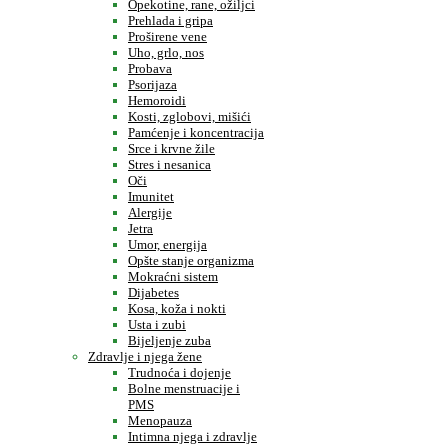
Opekotine, rane, ožiljci
Prehlada i gripa
Proširene vene
Uho, grlo, nos
Probava
Psorijaza
Hemoroidi
Kosti, zglobovi, mišići
Pamćenje i koncentracija
Srce i krvne žile
Stres i nesanica
Oči
Imunitet
Alergije
Jetra
Umor, energija
Opšte stanje organizma
Mokraćni sistem
Dijabetes
Kosa, koža i nokti
Usta i zubi
Bijeljenje zuba
Zdravlje i njega žene
Trudnoća i dojenje
Bolne menstruacije i
PMS
Menopauza
Intimna njega i zdravlje