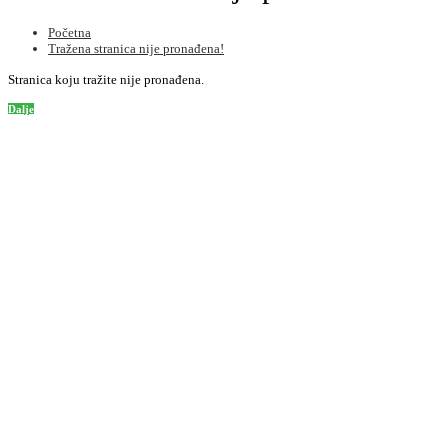
Početna
Tražena stranica nije pronađena!
Stranica koju tražite nije pronađena.
Dalje
Informacije
O nama
Informacije o dostavi
Privatnost
Uslovi korištenja
Kako poručiti
Podrška korisnicima
Kontaktirajte nas
Mapa stranice
Često postavljena pitanja
Dodatno