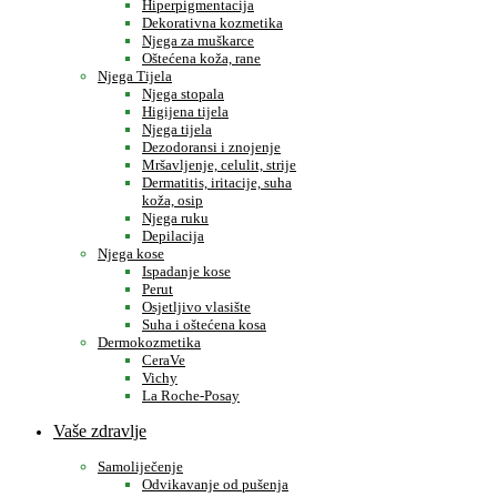
Hiperpigmentacija
Dekorativna kozmetika
Njega za muškarce
Oštećena koža, rane
Njega Tijela
Njega stopala
Higijena tijela
Njega tijela
Dezodoransi i znojenje
Mršavljenje, celulit, strije
Dermatitis, iritacije, suha
koža, osip
Njega ruku
Depilacija
Njega kose
Ispadanje kose
Perut
Osjetljivo vlasište
Suha i oštećena kosa
Dermokozmetika
CeraVe
Vichy
La Roche-Posay
Vaše zdravlje
Samoliječenje
Odvikavanje od pušenja