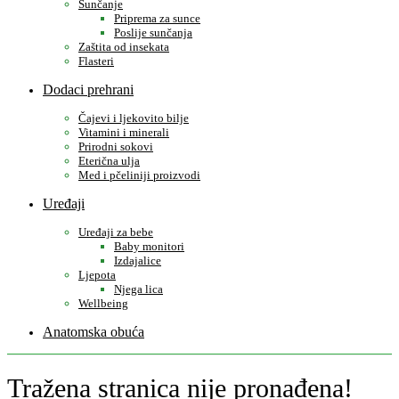
Sunčanje
Priprema za sunce
Poslije sunčanja
Zaštita od insekata
Flasteri
Dodaci prehrani
Čajevi i ljekovito bilje
Vitamini i minerali
Prirodni sokovi
Eterična ulja
Med i pčeliniji proizvodi
Uređaji
Uređaji za bebe
Baby monitori
Izdajalice
Ljepota
Njega lica
Wellbeing
Anatomska obuća
Tražena stranica nije pronađena!