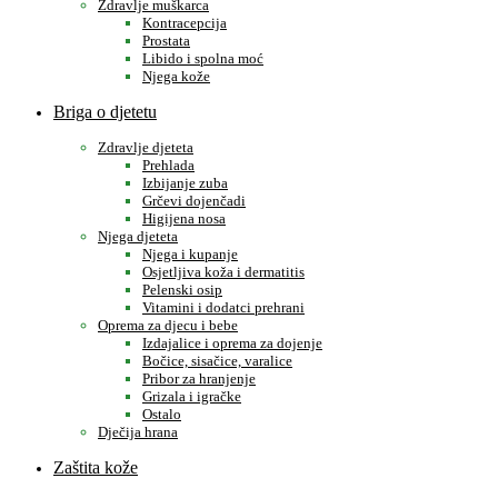
Zdravlje muškarca
Kontracepcija
Prostata
Libido i spolna moć
Njega kože
Briga o djetetu
Zdravlje djeteta
Prehlada
Izbijanje zuba
Grčevi dojenčadi
Higijena nosa
Njega djeteta
Njega i kupanje
Osjetljiva koža i dermatitis
Pelenski osip
Vitamini i dodatci prehrani
Oprema za djecu i bebe
Izdajalice i oprema za dojenje
Bočice, sisačice, varalice
Pribor za hranjenje
Grizala i igračke
Ostalo
Dječija hrana
Zaštita kože