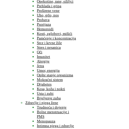
Opekotine, rane, ožiljci
Prehlada i gripa
Proširene vene
Uho, grlo, nos
Probava
Psorijaza
Hemoroidi
Kosti, zglobovi, mišići
Pamćenje i koncentracija
Srce i krvne žile
Stres i nesanica
Oči
Imunitet
Alergije
Jetra
Umor, energija
Opšte stanje organizma
Mokraćni sistem
Dijabetes
Kosa, koža i nokti
Usta i zubi
Bijeljenje zuba
Zdravlje i njega žene
Trudnoća i dojenje
Bolne menstruacije i
PMS
Menopauza
Intimna njega i zdravlje