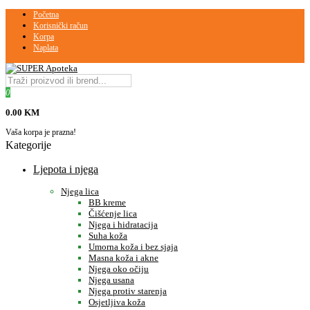
Početna
Korisnički račun
Korpa
Naplata
0
0.00 KM
Vaša korpa je prazna!
Kategorije
Ljepota i njega
Njega lica
BB kreme
Čišćenje lica
Njega i hidratacija
Suha koža
Umorna koža i bez sjaja
Masna koža i akne
Njega oko očiju
Njega usana
Njega protiv starenja
Osjetljiva koža