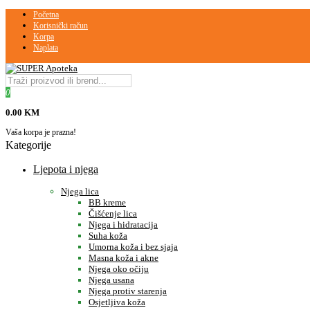
Početna
Korisnički račun
Korpa
Naplata
0
0.00 KM
Vaša korpa je prazna!
Kategorije
Ljepota i njega
Njega lica
BB kreme
Čišćenje lica
Njega i hidratacija
Suha koža
Umorna koža i bez sjaja
Masna koža i akne
Njega oko očiju
Njega usana
Njega protiv starenja
Osjetljiva koža