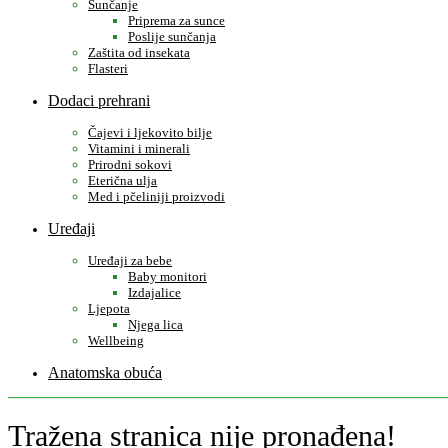
Sunčanje
Priprema za sunce
Poslije sunčanja
Zaštita od insekata
Flasteri
Dodaci prehrani
Čajevi i ljekovito bilje
Vitamini i minerali
Prirodni sokovi
Eterična ulja
Med i pčeliniji proizvodi
Uređaji
Uređaji za bebe
Baby monitori
Izdajalice
Ljepota
Njega lica
Wellbeing
Anatomska obuća
Tražena stranica nije pronađena!