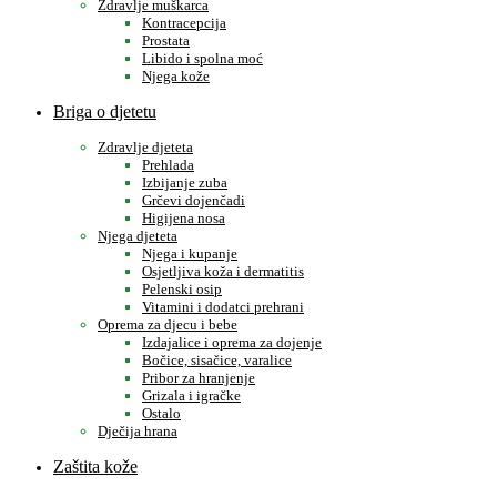
Zdravlje muškarca
Kontracepcija
Prostata
Libido i spolna moć
Njega kože
Briga o djetetu
Zdravlje djeteta
Prehlada
Izbijanje zuba
Grčevi dojenčadi
Higijena nosa
Njega djeteta
Njega i kupanje
Osjetljiva koža i dermatitis
Pelenski osip
Vitamini i dodatci prehrani
Oprema za djecu i bebe
Izdajalice i oprema za dojenje
Bočice, sisačice, varalice
Pribor za hranjenje
Grizala i igračke
Ostalo
Dječija hrana
Zaštita kože