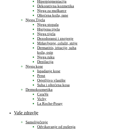
Hiperpigmentacija
Dekorativna kozmetika
Njega za muškarce
Oštećena koža, rane
Njega Tijela
Njega stopala
Higijena tijela
Njega tijela
Dezodoransi i znojenje
Mršavljenje, celulit, strije
Dermatitis, iritacije, suha
koža, osip
Njega ruku
Depilacija
Njega kose
Ispadanje kose
Perut
Osjetljivo vlasište
Suha i oštećena kosa
Dermokozmetika
CeraVe
Vichy
La Roche-Posay
Vaše zdravlje
Samoliječenje
Odvikavanje od pušenja