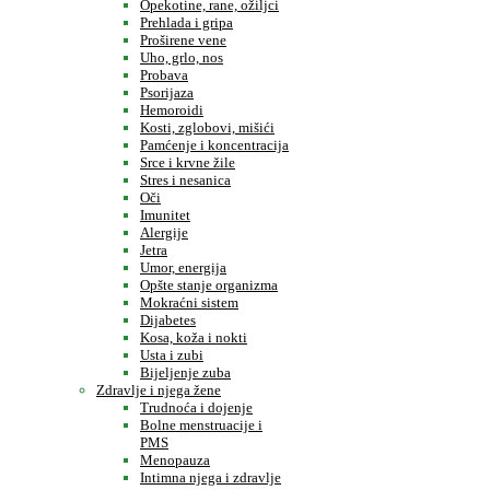
Opekotine, rane, ožiljci
Prehlada i gripa
Proširene vene
Uho, grlo, nos
Probava
Psorijaza
Hemoroidi
Kosti, zglobovi, mišići
Pamćenje i koncentracija
Srce i krvne žile
Stres i nesanica
Oči
Imunitet
Alergije
Jetra
Umor, energija
Opšte stanje organizma
Mokraćni sistem
Dijabetes
Kosa, koža i nokti
Usta i zubi
Bijeljenje zuba
Zdravlje i njega žene
Trudnoća i dojenje
Bolne menstruacije i
PMS
Menopauza
Intimna njega i zdravlje