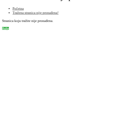
Početna
Tražena stranica nije pronađena!
Stranica koju tražite nije pronađena.
Dalje
Informacije
O nama
Informacije o dostavi
Privatnost
Uslovi korištenja
Kako poručiti
Podrška korisnicima
Kontaktirajte nas
Mapa stranice
Često postavljena pitanja
Dodatno