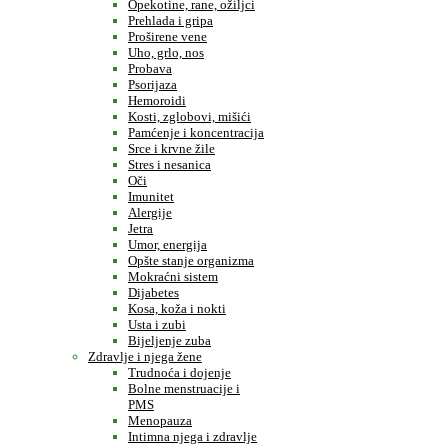
Opekotine, rane, ožiljci
Prehlada i gripa
Proširene vene
Uho, grlo, nos
Probava
Psorijaza
Hemoroidi
Kosti, zglobovi, mišići
Pamćenje i koncentracija
Srce i krvne žile
Stres i nesanica
Oči
Imunitet
Alergije
Jetra
Umor, energija
Opšte stanje organizma
Mokraćni sistem
Dijabetes
Kosa, koža i nokti
Usta i zubi
Bijeljenje zuba
Zdravlje i njega žene
Trudnoća i dojenje
Bolne menstruacije i
PMS
Menopauza
Intimna njega i zdravlje