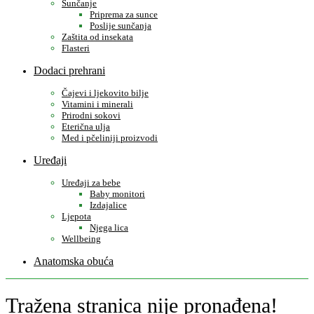
Sunčanje
Priprema za sunce
Poslije sunčanja
Zaštita od insekata
Flasteri
Dodaci prehrani
Čajevi i ljekovito bilje
Vitamini i minerali
Prirodni sokovi
Eterična ulja
Med i pčeliniji proizvodi
Uređaji
Uređaji za bebe
Baby monitori
Izdajalice
Ljepota
Njega lica
Wellbeing
Anatomska obuća
Tražena stranica nije pronađena!