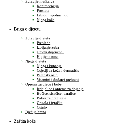
Zdravlje muškarca
Kontracepcija
Prostata
Libido i spolna moć
Njega kože
Briga o djetetu
Zdravlje djeteta
Prehlada
Izbijanje zuba
Grčevi dojenčadi
Higijena nosa
Njega djeteta
Njega i kupanje
Osjetljiva koža i dermatitis
Pelenski osip
Vitamini i dodatci prehrani
Oprema za djecu i bebe
Izdajalice i oprema za dojenje
Bočice, sisačice, varalice
Pribor za hranjenje
Grizala i igračke
Ostalo
Dječija hrana
Zaštita kože