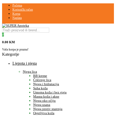
Početna
Korisnički račun
Korpa
Naplata
0
0.00 KM
Vaša korpa je prazna!
Kategorije
Ljepota i njega
Njega lica
BB kreme
Čišćenje lica
Njega i hidratacija
Suha koža
Umorna koža i bez sjaja
Masna koža i akne
Njega oko očiju
Njega usana
Njega protiv starenja
Osjetljiva koža