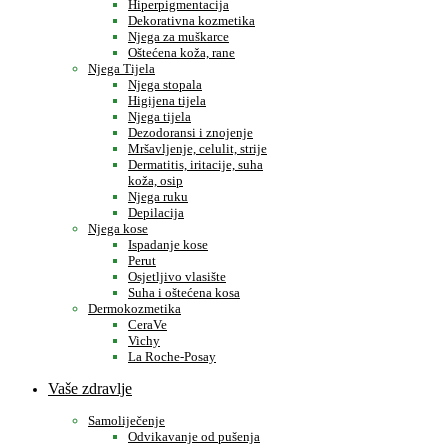
Hiperpigmentacija
Dekorativna kozmetika
Njega za muškarce
Oštećena koža, rane
Njega Tijela
Njega stopala
Higijena tijela
Njega tijela
Dezodoransi i znojenje
Mršavljenje, celulit, strije
Dermatitis, iritacije, suha
koža, osip
Njega ruku
Depilacija
Njega kose
Ispadanje kose
Perut
Osjetljivo vlasište
Suha i oštećena kosa
Dermokozmetika
CeraVe
Vichy
La Roche-Posay
Vaše zdravlje
Samoliječenje
Odvikavanje od pušenja