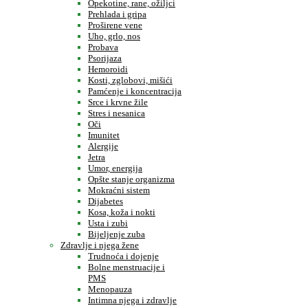
Opekotine, rane, ožiljci
Prehlada i gripa
Proširene vene
Uho, grlo, nos
Probava
Psorijaza
Hemoroidi
Kosti, zglobovi, mišići
Pamćenje i koncentracija
Srce i krvne žile
Stres i nesanica
Oči
Imunitet
Alergije
Jetra
Umor, energija
Opšte stanje organizma
Mokraćni sistem
Dijabetes
Kosa, koža i nokti
Usta i zubi
Bijeljenje zuba
Zdravlje i njega žene
Trudnoća i dojenje
Bolne menstruacije i
PMS
Menopauza
Intimna njega i zdravlje