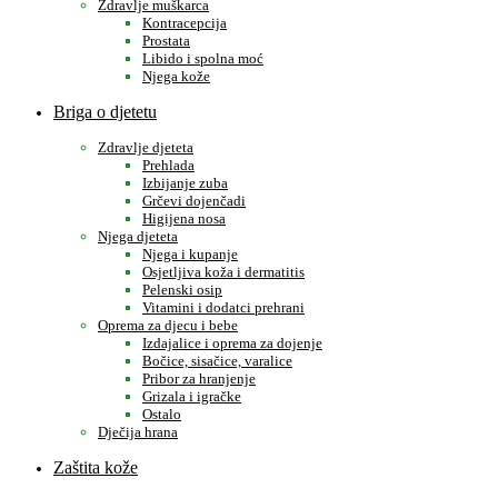
Zdravlje muškarca
Kontracepcija
Prostata
Libido i spolna moć
Njega kože
Briga o djetetu
Zdravlje djeteta
Prehlada
Izbijanje zuba
Grčevi dojenčadi
Higijena nosa
Njega djeteta
Njega i kupanje
Osjetljiva koža i dermatitis
Pelenski osip
Vitamini i dodatci prehrani
Oprema za djecu i bebe
Izdajalice i oprema za dojenje
Bočice, sisačice, varalice
Pribor za hranjenje
Grizala i igračke
Ostalo
Dječija hrana
Zaštita kože