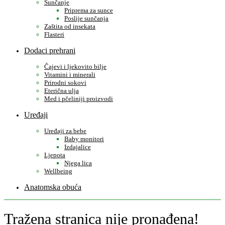
Sunčanje
Priprema za sunce
Poslije sunčanja
Zaštita od insekata
Flasteri
Dodaci prehrani
Čajevi i ljekovito bilje
Vitamini i minerali
Prirodni sokovi
Eterična ulja
Med i pčeliniji proizvodi
Uređaji
Uređaji za bebe
Baby monitori
Izdajalice
Ljepota
Njega lica
Wellbeing
Anatomska obuća
Tražena stranica nije pronađena!