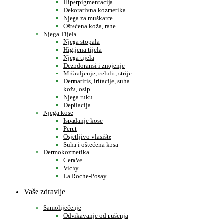
Hiperpigmentacija
Dekorativna kozmetika
Njega za muškarce
Oštećena koža, rane
Njega Tijela
Njega stopala
Higijena tijela
Njega tijela
Dezodoransi i znojenje
Mršavljenje, celulit, strije
Dermatitis, iritacije, suha
koža, osip
Njega ruku
Depilacija
Njega kose
Ispadanje kose
Perut
Osjetljivo vlasište
Suha i oštećena kosa
Dermokozmetika
CeraVe
Vichy
La Roche-Posay
Vaše zdravlje
Samoliječenje
Odvikavanje od pušenja