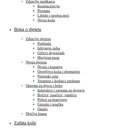
Zdravlje muškarca
Kontracepcija
Prostata
Libido i spolna moć
Njega kože
Briga o djetetu
Zdravlje djeteta
Prehlada
Izbijanje zuba
Grčevi dojenčadi
Higijena nosa
Njega djeteta
Njega i kupanje
Osjetljiva koža i dermatitis
Pelenski osip
Vitamini i dodatci prehrani
Oprema za djecu i bebe
Izdajalice i oprema za dojenje
Bočice, sisačice, varalice
Pribor za hranjenje
Grizala i igračke
Ostalo
Dječija hrana
Zaštita kože