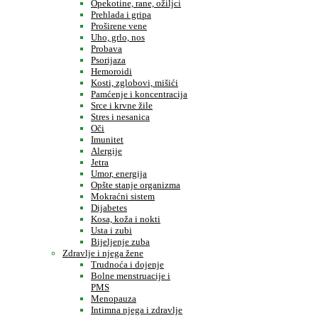
Opekotine, rane, ožiljci
Prehlada i gripa
Proširene vene
Uho, grlo, nos
Probava
Psorijaza
Hemoroidi
Kosti, zglobovi, mišići
Pamćenje i koncentracija
Srce i krvne žile
Stres i nesanica
Oči
Imunitet
Alergije
Jetra
Umor, energija
Opšte stanje organizma
Mokraćni sistem
Dijabetes
Kosa, koža i nokti
Usta i zubi
Bijeljenje zuba
Zdravlje i njega žene
Trudnoća i dojenje
Bolne menstruacije i
PMS
Menopauza
Intimna njega i zdravlje