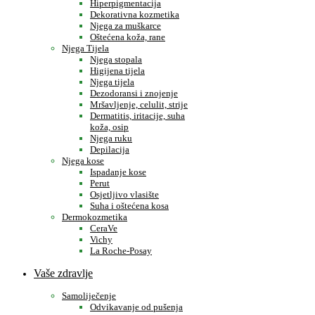
Hiperpigmentacija
Dekorativna kozmetika
Njega za muškarce
Oštećena koža, rane
Njega Tijela
Njega stopala
Higijena tijela
Njega tijela
Dezodoransi i znojenje
Mršavljenje, celulit, strije
Dermatitis, iritacije, suha
koža, osip
Njega ruku
Depilacija
Njega kose
Ispadanje kose
Perut
Osjetljivo vlasište
Suha i oštećena kosa
Dermokozmetika
CeraVe
Vichy
La Roche-Posay
Vaše zdravlje
Samoliječenje
Odvikavanje od pušenja