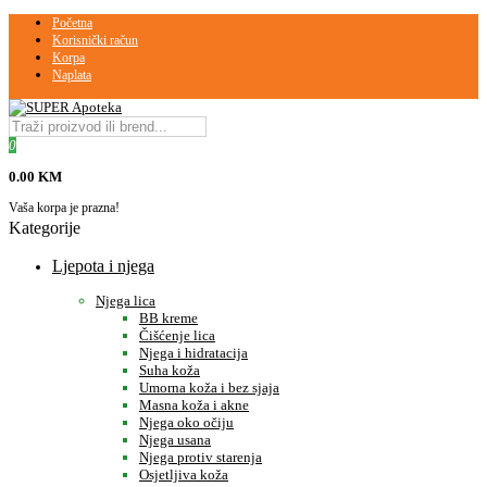
Početna
Korisnički račun
Korpa
Naplata
0
0.00 KM
Vaša korpa je prazna!
Kategorije
Ljepota i njega
Njega lica
BB kreme
Čišćenje lica
Njega i hidratacija
Suha koža
Umorna koža i bez sjaja
Masna koža i akne
Njega oko očiju
Njega usana
Njega protiv starenja
Osjetljiva koža