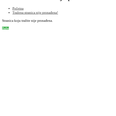
Početna
Tražena stranica nije pronađena!
Stranica koju tražite nije pronađena.
Dalje
Informacije
O nama
Informacije o dostavi
Privatnost
Uslovi korištenja
Kako poručiti
Podrška korisnicima
Kontaktirajte nas
Mapa stranice
Često postavljena pitanja
Dodatno