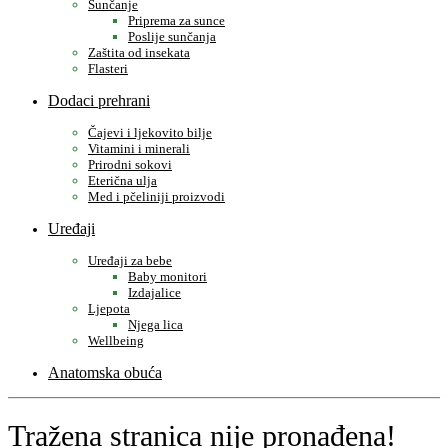
Sunčanje
Priprema za sunce
Poslije sunčanja
Zaštita od insekata
Flasteri
Dodaci prehrani
Čajevi i ljekovito bilje
Vitamini i minerali
Prirodni sokovi
Eterična ulja
Med i pčeliniji proizvodi
Uređaji
Uređaji za bebe
Baby monitori
Izdajalice
Ljepota
Njega lica
Wellbeing
Anatomska obuća
Tražena stranica nije pronađena!